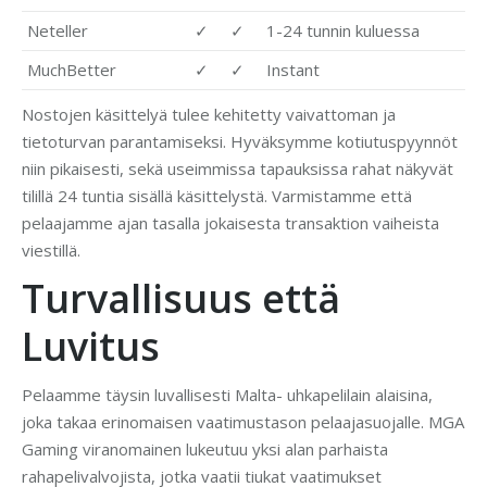
Neteller
✓
✓
1-24 tunnin kuluessa
MuchBetter
✓
✓
Instant
Nostojen käsittelyä tulee kehitetty vaivattoman ja
tietoturvan parantamiseksi. Hyväksymme kotiutuspyynnöt
niin pikaisesti, sekä useimmissa tapauksissa rahat näkyvät
tilillä 24 tuntia sisällä käsittelystä. Varmistamme että
pelaajamme ajan tasalla jokaisesta transaktion vaiheista
viestillä.
Turvallisuus että
Luvitus
Pelaamme täysin luvallisesti Malta- uhkapelilain alaisina,
joka takaa erinomaisen vaatimustason pelaajasuojalle. MGA
Gaming viranomainen lukeutuu yksi alan parhaista
rahapelivalvojista, jotka vaatii tiukat vaatimukset