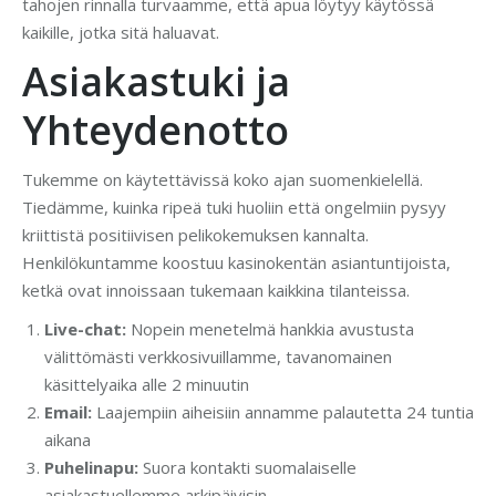
tahojen rinnalla turvaamme, että apua löytyy käytössä
kaikille, jotka sitä haluavat.
Asiakastuki ja
Yhteydenotto
Tukemme on käytettävissä koko ajan suomenkielellä.
Tiedämme, kuinka ripeä tuki huoliin että ongelmiin pysyy
kriittistä positiivisen pelikokemuksen kannalta.
Henkilökuntamme koostuu kasinokentän asiantuntijoista,
ketkä ovat innoissaan tukemaan kaikkina tilanteissa.
Live-chat:
Nopein menetelmä hankkia avustusta
välittömästi verkkosivuillamme, tavanomainen
käsittelyaika alle 2 minuutin
Email:
Laajempiin aiheisiin annamme palautetta 24 tuntia
aikana
Puhelinapu:
Suora kontakti suomalaiselle
asiakastuellemme arkipäivisin