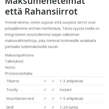
Maksumenetelmät
että Rahansiirrot
Ymmärrämme, miten sujuvat että suojatut siirrot ovat
pelaajillemme erittäin merkittäviä. Tästä syystä meillä on
integroineet sivustollemme laajan valikoiman
maksuvaihtoehtoja, joka toimivat kotimaisille asiakkaita
parhaalla todennäköisellä tavoin.
Maksutapahtuma
Talletukset
Nosto
Prosessointiaika
Tilisiirto
✓
✓
1-3 arkipäivää
Trustly
✓
✓
Instant
Visa/Mastercard
✓
✓
1-5 arkipäivää
Skrill
✓
✓
1-24 tuntia