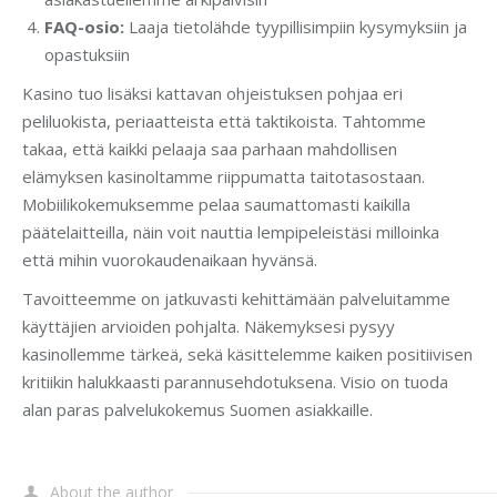
FAQ-osio:
Laaja tietolähde tyypillisimpiin kysymyksiin ja
opastuksiin
Kasino tuo lisäksi kattavan ohjeistuksen pohjaa eri
peliluokista, periaatteista että taktikoista. Tahtomme
takaa, että kaikki pelaaja saa parhaan mahdollisen
elämyksen kasinoltamme riippumatta taitotasostaan.
Mobiilikokemuksemme pelaa saumattomasti kaikilla
päätelaitteilla, näin voit nauttia lempipeleistäsi milloinka
että mihin vuorokaudenaikaan hyvänsä.
Tavoitteemme on jatkuvasti kehittämään palveluitamme
käyttäjien arvioiden pohjalta. Näkemyksesi pysyy
kasinollemme tärkeä, sekä käsittelemme kaiken positiivisen
kritiikin halukkaasti parannusehdotuksena. Visio on tuoda
alan paras palvelukokemus Suomen asiakkaille.
About the author