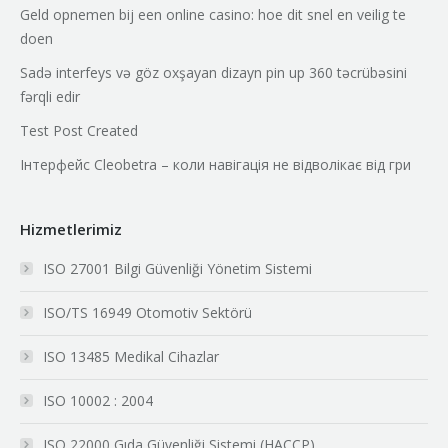
Geld opnemen bij een online casino: hoe dit snel en veilig te
doen
Sadə interfeys və göz oxşayan dizayn pin up 360 təcrübəsini
fərqli edir
Test Post Created
Інтерфейс Cleobetra – коли навігація не відволікає від гри
Hizmetlerimiz
ISO 27001 Bilgi Güvenliği Yönetim Sistemi
ISO/TS 16949 Otomotiv Sektörü
ISO 13485 Medikal Cihazlar
ISO 10002 : 2004
ISO 22000 Gıda Güvenliği Sistemi (HACCP)