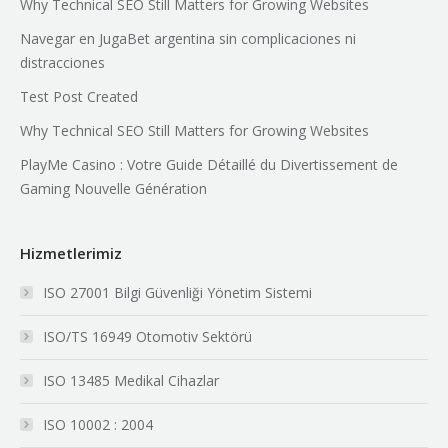
Why Technical SEO Still Matters for Growing Websites
Navegar en JugaBet argentina sin complicaciones ni
distracciones
Test Post Created
Why Technical SEO Still Matters for Growing Websites
PlayMe Casino : Votre Guide Détaillé du Divertissement de
Gaming Nouvelle Génération
Hizmetlerimiz
ISO 27001 Bilgi Güvenliği Yönetim Sistemi
ISO/TS 16949 Otomotiv Sektörü
ISO 13485 Medikal Cihazlar
ISO 10002 : 2004