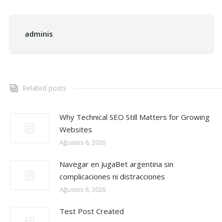
adminis
Related posts
Why Technical SEO Still Matters for Growing
Websites
Ağustos 6, 2026
Navegar en JugaBet argentina sin
complicaciones ni distracciones
Ağustos 6, 2026
Test Post Created