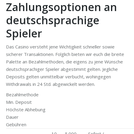
Zahlungsoptionen an
deutschsprachige
Spieler
Das Casino versteht jene Wichtigkeit schneller sowie
sicherer Transaktionen. Folglich bieten wir euch die breite
Palette an Bezahlmethoden, die eigens zu jene Wünsche
deutschsprachiger Spieler abgestimmt gelten. Jegliche
Deposits gelten unmittelbar verbucht, wohingegen
Withdrawals in 24 Std. abgewickelt werden.
Bezahlmethode
Min. Deposit
Höchste Abhebung
Dauer
Gebühren
10
5.000
Sofort /