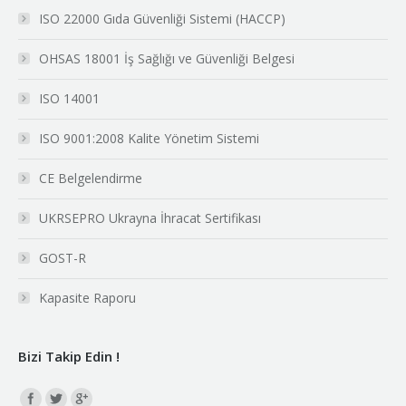
ISO 22000 Gıda Güvenliği Sistemi (HACCP)
OHSAS 18001 İş Sağlığı ve Güvenliği Belgesi
ISO 14001
ISO 9001:2008 Kalite Yönetim Sistemi
CE Belgelendirme
UKRSEPRO Ukrayna İhracat Sertifikası
GOST-R
Kapasite Raporu
Bizi Takip Edin !
Find us on: