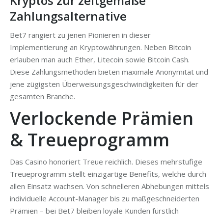
Kryptos zur zeitgemäße
Zahlungsalternative
Bet7 rangiert zu jenen Pionieren in dieser
Implementierung an Kryptowährungen. Neben Bitcoin
erlauben man auch Ether, Litecoin sowie Bitcoin Cash.
Diese Zahlungsmethoden bieten maximale Anonymität und
jene zügigsten Überweisungsgeschwindigkeiten für der
gesamten Branche.
Verlockende Prämien
& Treueprogramm
Das Casino honoriert Treue reichlich. Dieses mehrstufige
Treueprogramm stellt einzigartige Benefits, welche durch
allen Einsatz wachsen. Von schnelleren Abhebungen mittels
individuelle Account-Manager bis zu maßgeschneiderten
Prämien – bei Bet7 bleiben loyale Kunden fürstlich