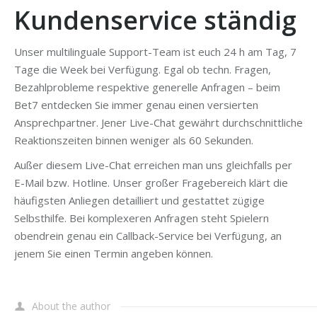
Kundenservice ständig
Unser multilinguale Support-Team ist euch 24 h am Tag, 7
Tage die Week bei Verfügung. Egal ob techn. Fragen,
Bezahlprobleme respektive generelle Anfragen – beim
Bet7 entdecken Sie immer genau einen versierten
Ansprechpartner. Jener Live-Chat gewährt durchschnittliche
Reaktionszeiten binnen weniger als 60 Sekunden.
Außer diesem Live-Chat erreichen man uns gleichfalls per
E-Mail bzw. Hotline. Unser großer Fragebereich klärt die
häufigsten Anliegen detailliert und gestattet zügige
Selbsthilfe. Bei komplexeren Anfragen steht Spielern
obendrein genau ein Callback-Service bei Verfügung, an
jenem Sie einen Termin angeben können.
About the author