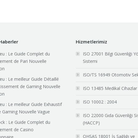
Haberler
Hizmetlerimiz
eu : Le Guide Complet du
ISO 27001 Bilgi Güvenliği Y
sement de Pari Nouvelle
Sistemi
ion
ISO/TS 16949 Otomotiv Se
u : Le meilleur Guide Détaillé
tissement de Gaming Nouvelle
ISO 13485 Medikal Cihazlar
ion
ISO 10002 : 2004
eu : Le meilleur Guide Exhaustif
e Gaming Nouvelle Vague
ISO 22000 Gıda Güvenliği S
k : Le Guide Complet du
(HACCP)
sement de Casino
OHSAS 18001 İş Sağlığı ve
onnaire