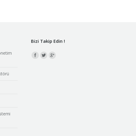
Bizi Takip Edin !
önetim
Find us on:
ktörü
istemi