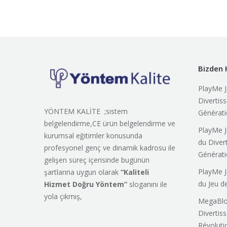
Bizden 
PlayMe J
Divertis
YÖNTEM KALİTE ;sistem
Générat
belgelendirme,CE ürün belgelendirme ve
PlayMe Je
kurumsal eğitimler konusunda
du Diver
profesyonel genç ve dinamik kadrosu ile
Générat
gelişen süreç içerisinde bugünün
PlayMe J
şartlarına uygun olarak
“Kaliteli
du Jeu d
Hizmet Doğru Yöntem”
sloganını ile
yola çıkmış,
MegaBloc
Divertis
Révoluti