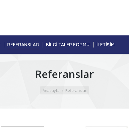
K
REFERANSLAR
BILGI TALEP FORMU
İLETIŞIM
Referanslar
Anasayfa
Referanslar