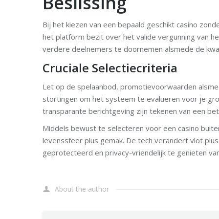
Beslissing
Bij het kiezen van een bepaald geschikt casino zond
het platform bezit over het valide vergunning van h
verdere deelnemers te doornemen alsmede de kwalit
Cruciale Selectiecriteria
Let op de spelaanbod, promotievoorwaarden alsmed
stortingen om het systeem te evalueren voor je gr
transparante berichtgeving zijn tekenen van een be
Middels bewust te selecteren voor een casino buite
levenssfeer plus gemak. De tech verandert vlot pl
geprotecteerd en privacy-vriendelijk te genieten van 
About the author