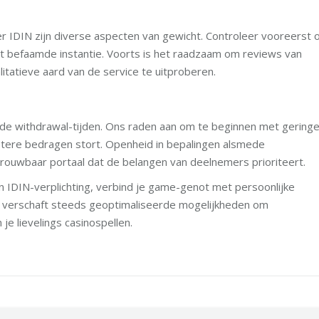
er IDIN zijn diverse aspecten van gewicht. Controleer vooreerst 
et befaamde instantie. Voorts is het raadzaam om reviews van
atieve aard van de service te uitproberen.
e withdrawal-tijden. Ons raden aan om te beginnen met gering
otere bedragen stort. Openheid in bepalingen alsmede
trouwbaar portaal dat de belangen van deelnemers prioriteert.
n IDIN-verplichting, verbind je game-genot met persoonlijke
us verschaft steeds geoptimaliseerde mogelijkheden om
je lievelings casinospellen.