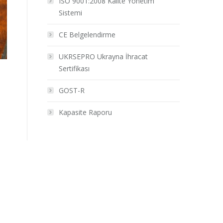
ISO 9001:2008 Kalite Yönetim
Sistemi
CE Belgelendirme
UKRSEPRO Ukrayna İhracat
Sertifikası
GOST-R
Kapasite Raporu