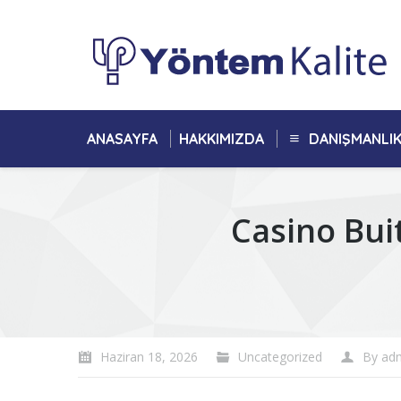
ANASAYFA
HAKKIMIZDA
DANIŞMANLI
Casino Buit
You are here:
Haziran 18, 2026
Uncategorized
By
adm