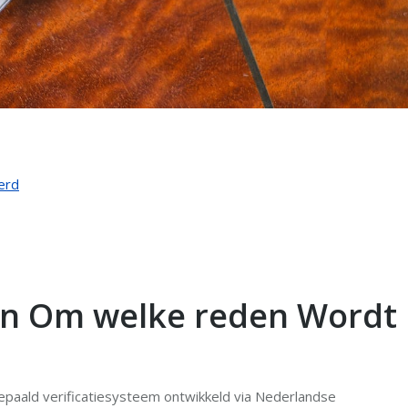
erd
 en Om welke reden Wordt
bepaald verificatiesysteem ontwikkeld via Nederlandse