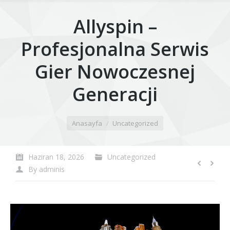
Allyspin –
Profesjonalna Serwis
Gier Nowoczesnej
Generacji
You are here:
Anasayfa
Uncategorized
Haziran 18, 2026
Uncategorized
By
adminis