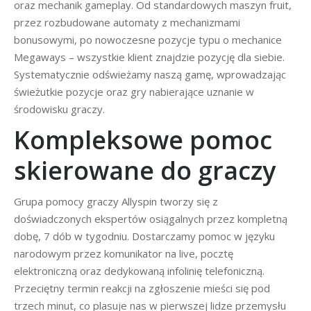
oraz mechanik gameplay. Od standardowych maszyn fruit,
przez rozbudowane automaty z mechanizmami
bonusowymi, po nowoczesne pozycje typu o mechanice
Megaways – wszystkie klient znajdzie pozycję dla siebie.
Systematycznie odświeżamy naszą gamę, wprowadzając
świeżutkie pozycje oraz gry nabierające uznanie w
środowisku graczy.
Kompleksowe pomoc
skierowane do graczy
Grupa pomocy graczy Allyspin tworzy się z
doświadczonych ekspertów osiągalnych przez kompletną
dobę, 7 dób w tygodniu. Dostarczamy pomoc w języku
narodowym przez komunikator na live, pocztę
elektroniczną oraz dedykowaną infolinię telefoniczną.
Przeciętny termin reakcji na zgłoszenie mieści się pod
trzech minut, co plasuje nas w pierwszej lidze przemysłu