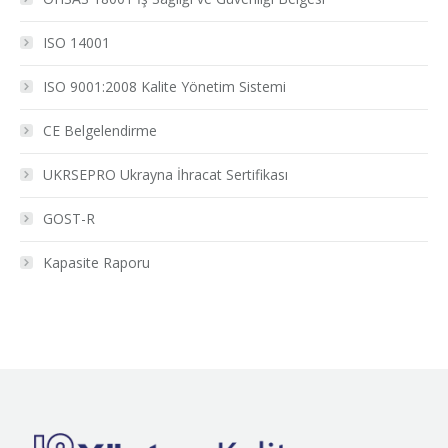
ISO 14001
ISO 9001:2008 Kalite Yönetim Sistemi
CE Belgelendirme
UKRSEPRO Ukrayna İhracat Sertifikası
GOST-R
Kapasite Raporu