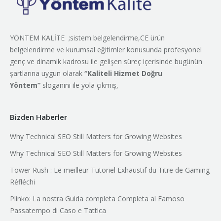
YÖNTEM KALİTE ;sistem belgelendirme,CE ürün
belgelendirme ve kurumsal eğitimler konusunda profesyonel
genç ve dinamik kadrosu ile gelişen süreç içerisinde bugünün
şartlarına uygun olarak
“Kaliteli Hizmet Doğru
Yöntem”
sloganını ile yola çıkmış,
Bizden Haberler
Why Technical SEO Still Matters for Growing Websites
Why Technical SEO Still Matters for Growing Websites
Tower Rush : Le meilleur Tutoriel Exhaustif du Titre de Gaming
Réfléchi
Plinko: La nostra Guida completa Completa al Famoso
Passatempo di Caso e Tattica