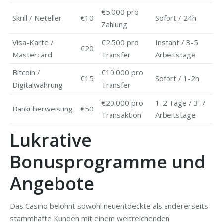
€5.000 pro
Skrill / Neteller
€10
Sofort / 24h
Zahlung
Visa-Karte /
€2.500 pro
Instant / 3-5
€20
Mastercard
Transfer
Arbeitstage
Bitcoin /
€10.000 pro
€15
Sofort / 1-2h
Digitalwährung
Transfer
€20.000 pro
1-2 Tage / 3-7
Banküberweisung
€50
Transaktion
Arbeitstage
Lukrative
Bonusprogramme und
Angebote
Das Casino belohnt sowohl neuentdeckte als andererseits
stammhafte Kunden mit einem weitreichenden