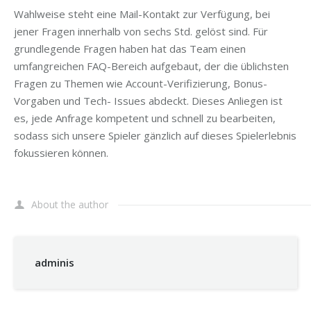
Wahlweise steht eine Mail-Kontakt zur Verfügung, bei
jener Fragen innerhalb von sechs Std. gelöst sind. Für
grundlegende Fragen haben hat das Team einen
umfangreichen FAQ-Bereich aufgebaut, der die üblichsten
Fragen zu Themen wie Account-Verifizierung, Bonus-
Vorgaben und Tech- Issues abdeckt. Dieses Anliegen ist
es, jede Anfrage kompetent und schnell zu bearbeiten,
sodass sich unsere Spieler gänzlich auf dieses Spielerlebnis
fokussieren können.
About the author
adminis