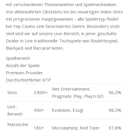
mit verschiedenen Themenwelten und Spielmechaniken.
Von altbewährten Obstslots bis bis neuartigen Video-Slots
mit progressiven Hauptgewinnen – alle Spielertyp findet
bei Yep Casino sein favorisiertes Genre. Besonders stolz
sind sind wir auf unsere Live-Bereich, in jener geschulte
Dealer in Live traditionelle Tischspiele wie Roulettespiel,
Blackjack und Baccarat leiten.
Spielbereich
Anzahl der Spiele
Premium-Provider
Durchschnittlicher RTP
Net Entertainment,
Slots
2.800+
96,2%
Pragmatic Play, Play’n GO
Live-
450+
Evolution, Ezugi
98,5%
Bereich
Klassische
180+
Microgaming, Red Tiger
97,8%