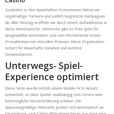
Zusätzlich zu den dauerhaften Promotionen führen wir
regelmäßige Turniere und zeitlich begrenzte Kampagnen
ab. Aller Montag eröffnen wir durch einem Aufladebonus in
diese Arbeitswoche, mittwochs gibt es Free Spins für
ausgewählte Automaten, und zum Wochenende locken
Preisaktionen mit reizvollen Prämien. Diese Organisation
sichert für dauerhafte Variation und weitere
Gewinnchancen.
Unterwegs- Spiel-
Experience optimiert
Diese Seite wurde mittels einem Mobile-First-Ansatz
entwickelt, so dass Spieler unabhängig vom Device eine
bestmögliche Nutzererfahrung erleben. Die
anpassungsfähige Webseite justiert sich automatisch an
Smartphone- und Tablet-Bildschirme heran, bar dass eine