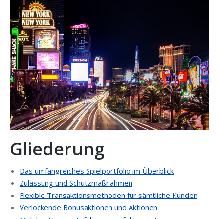
Gliederung
Das umfangreiches Spielportfolio im Überblick
Zulassung und Schutzmaßnahmen
Flexible Transaktionsmethoden für sämtliche Kunden
Verlockende Bonusaktionen und Aktionen