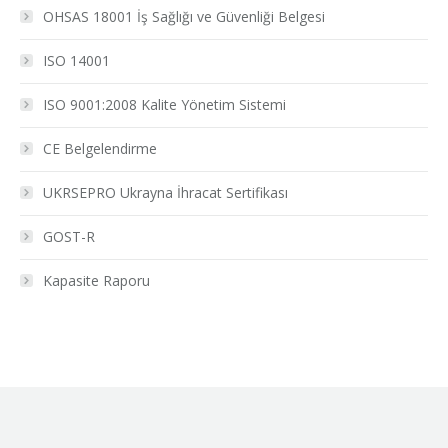
OHSAS 18001 İş Sağlığı ve Güvenliği Belgesi
ISO 14001
ISO 9001:2008 Kalite Yönetim Sistemi
CE Belgelendirme
UKRSEPRO Ukrayna İhracat Sertifikası
GOST-R
Kapasite Raporu