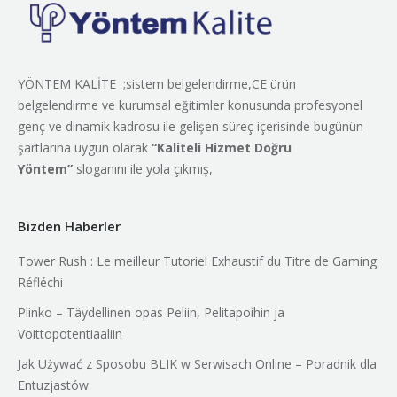
YÖNTEM KALİTE ;sistem belgelendirme,CE ürün
belgelendirme ve kurumsal eğitimler konusunda profesyonel
genç ve dinamik kadrosu ile gelişen süreç içerisinde bugünün
şartlarına uygun olarak
“Kaliteli Hizmet Doğru
Yöntem”
sloganını ile yola çıkmış,
Bizden Haberler
Tower Rush : Le meilleur Tutoriel Exhaustif du Titre de Gaming
Réfléchi
Plinko – Täydellinen opas Peliin, Pelitapoihin ja
Voittopotentiaaliin
Jak Używać z Sposobu BLIK w Serwisach Online – Poradnik dla
Entuzjastów