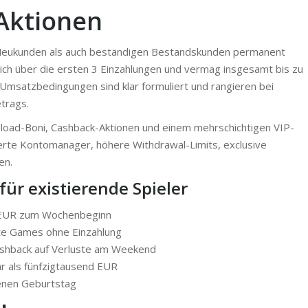
 Aktionen
Neukunden als auch beständigen Bestandskunden permanent
ich über die ersten 3 Einzahlungen und vermag insgesamt bis zu
Umsatzbedingungen sind klar formuliert und rangieren bei
trags.
eload-Boni, Cashback-Aktionen und einem mehrschichtigen VIP-
te Kontomanager, höhere Withdrawal-Limits, exclusive
en.
r existierende Spieler
 EUR zum Wochenbeginn
mte Games ohne Einzahlung
shback auf Verluste am Weekend
r als fünfzigtausend EUR
enen Geburtstag