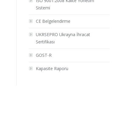
ISO 9001:2008 Kalite Yönetim
Sistemi
CE Belgelendirme
UKRSEPRO Ukrayna İhracat
Sertifikası
GOST-R
Kapasite Raporu