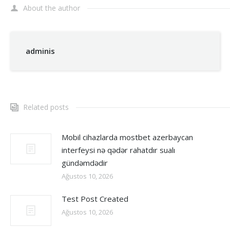
About the author
adminis
Related posts
Mobil cihazlarda mostbet azerbaycan
interfeysi nə qədər rahatdır sualı
gündəmdədir
Ağustos 10, 2026
Test Post Created
Ağustos 10, 2026