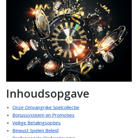
Inhoudsopgave
Onze Omvangrijke Spelcollectie
Bonussysteem en Promoties
Veilige Betalingsopties
Bewust Spelen Beleid
Professionele Ondersteuning