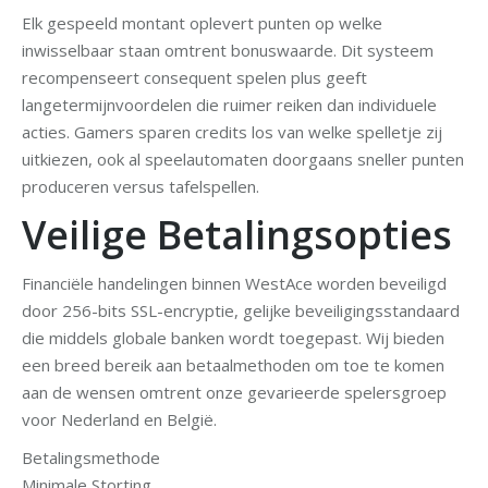
Elk gespeeld montant oplevert punten op welke
inwisselbaar staan omtrent bonuswaarde. Dit systeem
recompenseert consequent spelen plus geeft
langetermijnvoordelen die ruimer reiken dan individuele
acties. Gamers sparen credits los van welke spelletje zij
uitkiezen, ook al speelautomaten doorgaans sneller punten
produceren versus tafelspellen.
Veilige Betalingsopties
Financiële handelingen binnen WestAce worden beveiligd
door 256-bits SSL-encryptie, gelijke beveiligingsstandaard
die middels globale banken wordt toegepast. Wij bieden
een breed bereik aan betaalmethoden om toe te komen
aan de wensen omtrent onze gevarieerde spelersgroep
voor Nederland en België.
Betalingsmethode
Minimale Storting