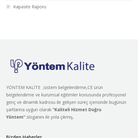
Kapasite Raporu
YÖNTEM KALİTE ;sistem belgelendirme,CE ürün
belgelendirme ve kurumsal eğitimler konusunda profesyonel
genç ve dinamik kadrosu ile gelişen süreç içerisinde bugünün
şartlarına uygun olarak
“Kaliteli Hizmet Doğru
Yöntem”
sloganını ile yola çıkmış,
Bizden Haberler