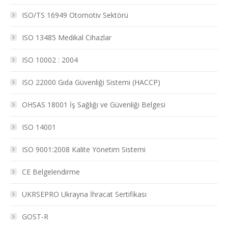
ISO/TS 16949 Otomotiv Sektörü
ISO 13485 Medikal Cihazlar
ISO 10002 : 2004
ISO 22000 Gıda Güvenliği Sistemi (HACCP)
OHSAS 18001 İş Sağlığı ve Güvenliği Belgesi
ISO 14001
ISO 9001:2008 Kalite Yönetim Sistemi
CE Belgelendirme
UKRSEPRO Ukrayna İhracat Sertifikası
GOST-R