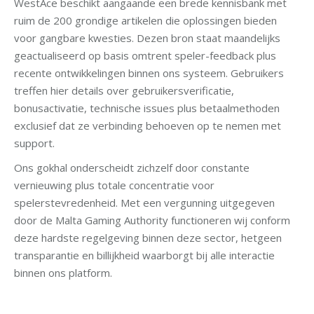
WestAce beschikt aangaande een brede kennisbank met
ruim de 200 grondige artikelen die oplossingen bieden
voor gangbare kwesties. Dezen bron staat maandelijks
geactualiseerd op basis omtrent speler-feedback plus
recente ontwikkelingen binnen ons systeem. Gebruikers
treffen hier details over gebruikersverificatie,
bonusactivatie, technische issues plus betaalmethoden
exclusief dat ze verbinding behoeven op te nemen met
support.
Ons gokhal onderscheidt zichzelf door constante
vernieuwing plus totale concentratie voor
spelerstevredenheid. Met een vergunning uitgegeven
door de Malta Gaming Authority functioneren wij conform
deze hardste regelgeving binnen deze sector, hetgeen
transparantie en billijkheid waarborgt bij alle interactie
binnen ons platform.