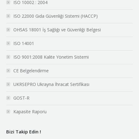
ISO 10002 : 2004
ISO 22000 Gıda Güvenliği Sistemi (HACCP)
OHSAS 18001 İş Sağlığı ve Güvenliği Belgesi
ISO 14001
ISO 9001:2008 Kalite Yönetim Sistemi
CE Belgelendirme
UKRSEPRO Ukrayna İhracat Sertifikası
GOST-R
Kapasite Raporu
Bizi Takip Edin !