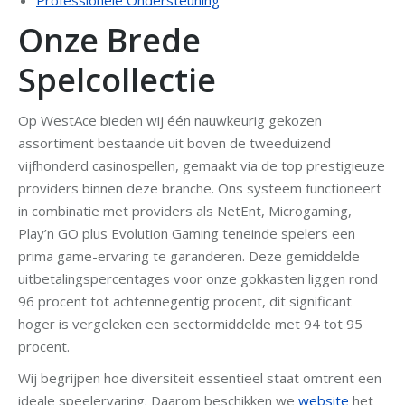
Onze Brede
Spelcollectie
Op WestAce bieden wij één nauwkeurig gekozen
assortiment bestaande uit boven de tweeduizend
vijfhonderd casinospellen, gemaakt via de top prestigieuze
providers binnen deze branche. Ons systeem functioneert
in combinatie met providers als NetEnt, Microgaming,
Play’n GO plus Evolution Gaming teneinde spelers een
prima game-ervaring te garanderen. Deze gemiddelde
uitbetalingspercentages voor onze gokkasten liggen rond
96 procent tot achtennegentig procent, dit significant
hoger is vergeleken een sectormiddelde met 94 tot 95
procent.
Wij begrijpen hoe diversiteit essentieel staat omtrent een
ideale speelervaring. Daarom beschikken we
website
het