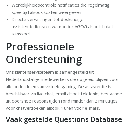
Werkelijkheidscontrole notificaties die regelmatig
speeltijd alsook kosten weergeven
Directe verwijzingen tot deskundige
assistentiediensten waaronder AGOG alsook Loket
Kansspel
Professionele
Ondersteuning
Ons klantenserviceteam is samengesteld uit
Nederlandstalige medewerkers die opgeleid blijven voor
alle onderdelen van virtuele gaming. De assistentie is
beschikbaar via live chat, email alsook telefonie, bestaande
uit doorsnee responstijden rond minder dan 2 minuutjes
voor chatverzoeken alsook 4 uren voor e-mails.
Vaak gestelde Questions Database