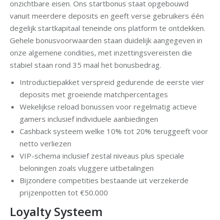
onzichtbare eisen. Ons startbonus staat opgebouwd
vanuit meerdere deposits en geeft verse gebruikers één
degelijk startkapitaal teneinde ons platform te ontdekken.
Gehele bonusvoorwaarden staan duidelijk aangegeven in
onze algemene condities, met inzettingsvereisten die
stabiel staan rond 35 maal het bonusbedrag.
Introductiepakket verspreid gedurende de eerste vier
deposits met groeiende matchpercentages
Wekelijkse reload bonussen voor regelmatig actieve
gamers inclusief individuele aanbiedingen
Cashback systeem welke 10% tot 20% teruggeeft voor
netto verliezen
VIP-schema inclusief zestal niveaus plus speciale
beloningen zoals vluggere uitbetalingen
Bijzondere competities bestaande uit verzekerde
prijzenpotten tot €50.000
Loyalty Systeem