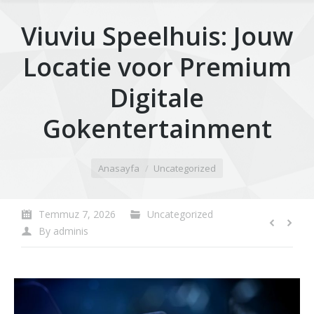
Viuviu Speelhuis: Jouw
Locatie voor Premium
Digitale
Gokentertainment
You are here:
Anasayfa
Uncategorized
Temmuz 7, 2026
Uncategorized
By
adminis