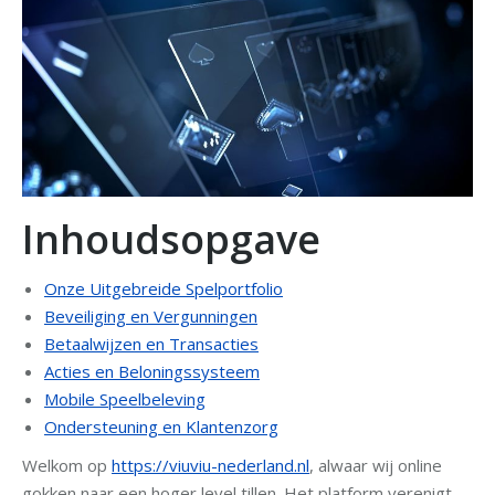
Inhoudsopgave
Onze Uitgebreide Spelportfolio
Beveiliging en Vergunningen
Betaalwijzen en Transacties
Acties en Beloningssysteem
Mobile Speelbeleving
Ondersteuning en Klantenzorg
Welkom op
https://viuviu-nederland.nl
, alwaar wij online
gokken naar een hoger level tillen. Het platform verenigt