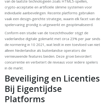
van de laatste technologieën zoals HTML5-spellen,
crypto-acceptatie en artificiële slimme systemen voor
individuele aanbevelingen. Recente platforms gebruiken
vaak een design-gerichte strategie, waarin elk facet van de
spelervaring grondig is uitgewerkt en geoptimaliseerd.
Conform een studie van de toezichthouder stijgt de
vaderlandse digitale gokmarkt met circa 23% per jaar sinds
de normering in 10 2021, wat leidt in een toevloed van niet
alleen Nederlandse als buitenlandse operators die
vernieuwende features bieden. Deze groei bevordert
concurrentie en verbetert de niveaus voor iedere spelers
in de markt.
Beveiliging en Licenties
Bij Eigentijdse
Platforms