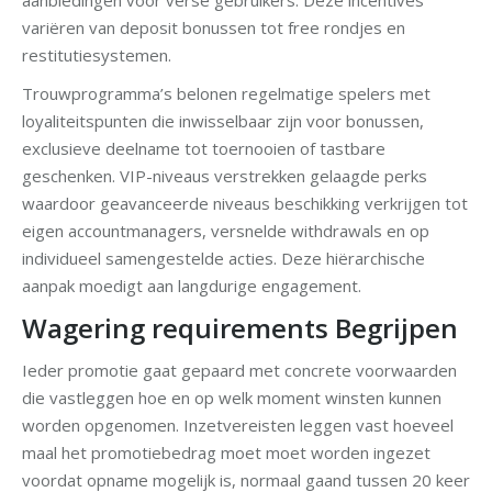
aanbiedingen voor verse gebruikers. Deze incentives
variëren van deposit bonussen tot free rondjes en
restitutiesystemen.
Trouwprogramma’s belonen regelmatige spelers met
loyaliteitspunten die inwisselbaar zijn voor bonussen,
exclusieve deelname tot toernooien of tastbare
geschenken. VIP-niveaus verstrekken gelaagde perks
waardoor geavanceerde niveaus beschikking verkrijgen tot
eigen accountmanagers, versnelde withdrawals en op
individueel samengestelde acties. Deze hiërarchische
aanpak moedigt aan langdurige engagement.
Wagering requirements Begrijpen
Ieder promotie gaat gepaard met concrete voorwaarden
die vastleggen hoe en op welk moment winsten kunnen
worden opgenomen. Inzetvereisten leggen vast hoeveel
maal het promotiebedrag moet moet worden ingezet
voordat opname mogelijk is, normaal gaand tussen 20 keer