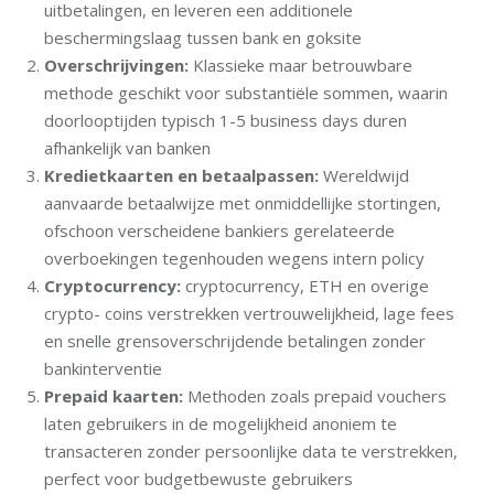
uitbetalingen, en leveren een additionele
beschermingslaag tussen bank en goksite
Overschrijvingen:
Klassieke maar betrouwbare
methode geschikt voor substantiële sommen, waarin
doorlooptijden typisch 1-5 business days duren
afhankelijk van banken
Kredietkaarten en betaalpassen:
Wereldwijd
aanvaarde betaalwijze met onmiddellijke stortingen,
ofschoon verscheidene bankiers gerelateerde
overboekingen tegenhouden wegens intern policy
Cryptocurrency:
cryptocurrency, ETH en overige
crypto- coins verstrekken vertrouwelijkheid, lage fees
en snelle grensoverschrijdende betalingen zonder
bankinterventie
Prepaid kaarten:
Methoden zoals prepaid vouchers
laten gebruikers in de mogelijkheid anoniem te
transacteren zonder persoonlijke data te verstrekken,
perfect voor budgetbewuste gebruikers