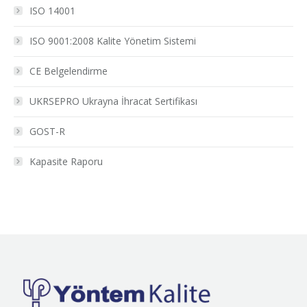
ISO 14001
ISO 9001:2008 Kalite Yönetim Sistemi
CE Belgelendirme
UKRSEPRO Ukrayna İhracat Sertifikası
GOST-R
Kapasite Raporu