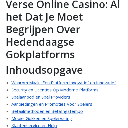
Verse Online Casino: Al
het Dat Je Moet
Begrijpen Over
Hedendaagse
Gokplatforms
Inhoudsopgave
Waarom Maakt Een Platform Innovatief en Innovatief
Security en Licenties Op Moderne Platforms
Spelaanbod en Spel Providers
Aanbiedingen en Promoties Voor Spelers
Betaalmethoden en Betalingstempo
Mobiel Gokken en Spelervaring
Klantenservice en Hulp