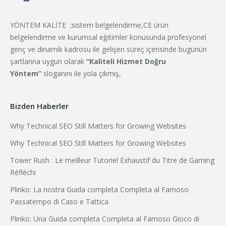
YÖNTEM KALİTE ;sistem belgelendirme,CE ürün
belgelendirme ve kurumsal eğitimler konusunda profesyonel
genç ve dinamik kadrosu ile gelişen süreç içerisinde bugünün
şartlarına uygun olarak
“Kaliteli Hizmet Doğru
Yöntem”
sloganını ile yola çıkmış,
Bizden Haberler
Why Technical SEO Still Matters for Growing Websites
Why Technical SEO Still Matters for Growing Websites
Tower Rush : Le meilleur Tutoriel Exhaustif du Titre de Gaming
Réfléchi
Plinko: La nostra Guida completa Completa al Famoso
Passatempo di Caso e Tattica
Plinko: Una Guida completa Completa al Famoso Gioco di