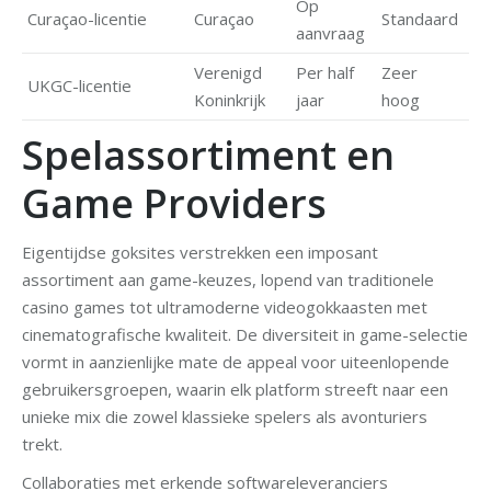
Op
Curaçao-licentie
Curaçao
Standaard
aanvraag
Verenigd
Per half
Zeer
UKGC-licentie
Koninkrijk
jaar
hoog
Spelassortiment en
Game Providers
Eigentijdse goksites verstrekken een imposant
assortiment aan game-keuzes, lopend van traditionele
casino games tot ultramoderne videogokkaasten met
cinematografische kwaliteit. De diversiteit in game-selectie
vormt in aanzienlijke mate de appeal voor uiteenlopende
gebruikersgroepen, waarin elk platform streeft naar een
unieke mix die zowel klassieke spelers als avonturiers
trekt.
Collaboraties met erkende softwareleveranciers