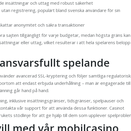
e insättningar och uttag med robust säkerhet
utan registrering, populärt bland svenska användare för sin
attar anonymitet och säkra transaktioner
öra sajten tillgängligt för varje budgetar, medan högsta gräns kan
ttningar eller uttag, vilket resulterar i att hela spelarens belopp
ansvarsfullt spelande
nvänder avancerad SSL-kryptering och följer samtliga regulatoris
 bortom att endast erbjuda underhållning – man är engagerade till
pänning går hand på hand.
ming, inklusive insättningsgränser, tidsgränser, spelpauser och
er kontakta vår support för att använda dessa funktioner. Casinot
ets stödlinje för att ge hjälp till dem som upplever spelproble
vill med vår mobilcasino