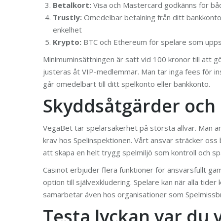
Betalkort:
Visa och Mastercard godkänns för båd
Trustly:
Omedelbar betalning från ditt bankkonto 
enkelhet
Krypto:
BTC och Ethereum för spelare som uppsk
Minimuminsättningen är satt vid 100 kronor till att g
justeras åt VIP-medlemmar. Man tar inga fees för insä
går omedelbart till ditt spelkonto eller bankkonto.
Skyddsåtgärder och 
VegaBet tar spelarsäkerhet på största allvar. Man a
krav hos Spelinspektionen. Vårt ansvar sträcker oss
att skapa en helt trygg spelmiljö som kontroll och s
Casinot erbjuder flera funktioner för ansvarsfullt ga
option till självexkludering. Spelare kan när alla tid
samarbetar även hos organisationer som Spelmissbruk
Testa lyckan var du 