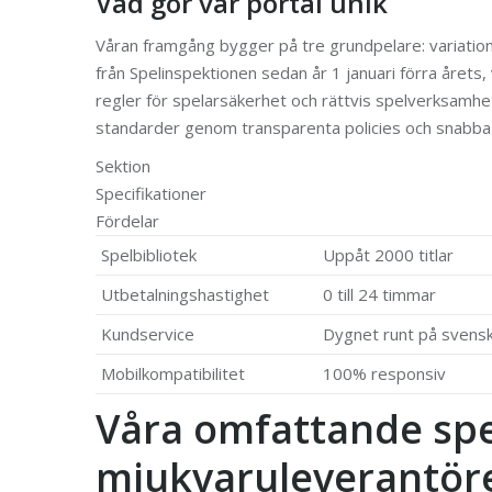
Vad gör vår portal unik
Våran framgång bygger på tre grundpelare: variation,
från Spelinspektionen sedan år 1 januari förra årets, v
regler för spelarsäkerhet och rättvis spelverksamhet
standarder genom transparenta policies och snabba 
Sektion
Specifikationer
Fördelar
Spelbibliotek
Uppåt 2000 titlar
Utbetalningshastighet
0 till 24 timmar
Kundservice
Dygnet runt på svens
Mobilkompatibilitet
100% responsiv
Våra omfattande sp
mjukvaruleverantör