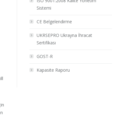
ISO 9001:2008 Kalite Yönetim
Sistemi
CE Belgelendirme
UKRSEPRO Ukrayna İhracat
Sertifikası
GOST-R
Kapasite Raporu
ll
in
en