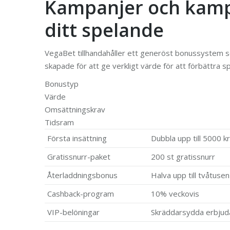
Kampanjer och kamp
ditt spelande
VegaBet tillhandahåller ett generöst bonussystem som
skapade för att ge verkligt värde för att förbättra sp
Bonustyp
Värde
Omsättningskrav
Tidsram
Första insättning
Dubbla upp till 5000 kr
Gratissnurr-paket
200 st gratissnurr
Återladdningsbonus
Halva upp till tvåtusen
Cashback-program
10% veckovis
VIP-belöningar
Skräddarsydda erbju