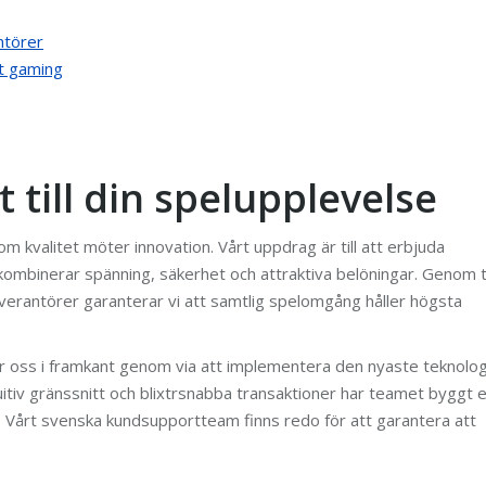
ntörer
t gaming
t till din spelupplevelse
m kvalitet möter innovation. Vårt uppdrag är till att erbjuda
mbinerar spänning, säkerhet och attraktiva belöningar. Genom ti
rantörer garanterar vi att samtlig spelomgång håller högsta
ler oss i framkant genom via att implementera den nyaste teknolog
itiv gränssnitt och blixtrsnabba transaktioner har teamet byggt 
. Vårt svenska kundsupportteam finns redo för att garantera att