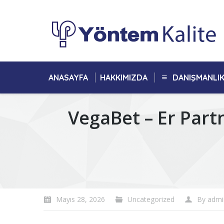
ANASAYFA
HAKKIMIZDA
DANIŞMANLI
VegaBet – Er Part
You are here:
Mayıs 28, 2026
Uncategorized
By
admi