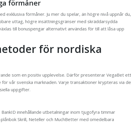
iga förmåner
 exklusiva förmåner. Ju mer du spelar, än högre nivå uppnår du,
snabbare uttag, högre insättningsgränser med skräddarsydda
las till bonuspengar alternativt användas för till att låsa upp
etoder för nordiska
örande som en positiv upplevelse. Därför presenterar VegaBet et
 för vår svenska marknaden. Varje transaktioner krypteras via d
iella uppgifter.
a BankID innehållande utbetalningar inom tjugofyra timmar
-plånbok Skrill, Neteller och MuchBetter med omedelbara