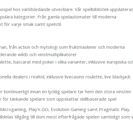
ospel hos världsledande utvecklare. Vår spelbibliotek uppdatera
pulära kategorier. Från gamla spelautomater till moderna
 för varje smak samt spelstil.
man, från action och mytologi som fruktmaskiner och moderna
rande wilds och vinstmultiplikatorer
lette, baccarat med poker i olika varianter, inklusive europiska oc
la dealers i realtid, inklusive livecasino roulette, live blackjack
 kontinuerligt innan en lycklig spelare tar hem den stora vinsten
r för tänkande spelare som uppskattar skillbaserade spel
Microgaming, Play’n GO, Evolution Gaming samt Pragmatic Play.
illdelas tillgång till dom mest efterfrågade spelen samtidigt som v