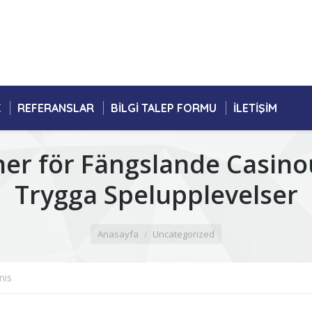
K
REFERANSLAR
BILGI TALEP FORMU
İLETIŞIM
ner för Fängslande Casin
Trygga Spelupplevelser
Anasayfa
Uncategorized
nis