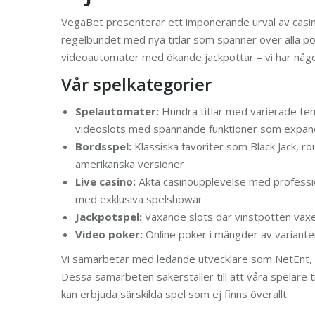
VegaBet presenterar ett imponerande urval av casin
regelbundet med nya titlar som spänner över alla po
videoautomater med ökande jackpottar – vi har något
Vår spelkategorier
Spelautomater:
Hundra titlar med varierade te
videoslots med spännande funktioner som expande
Bordsspel:
Klassiska favoriter som Black Jack, rou
amerikanska versioner
Live casino:
Äkta casinoupplevelse med professionel
med exklusiva spelshowar
Jackpotspel:
Växande slots där vinstpotten växer
Video poker:
Online poker i mängder av variante
Vi samarbetar med ledande utvecklare som NetEnt, 
Dessa samarbeten säkerställer till att våra spelare t
kan erbjuda särskilda spel som ej finns överallt.