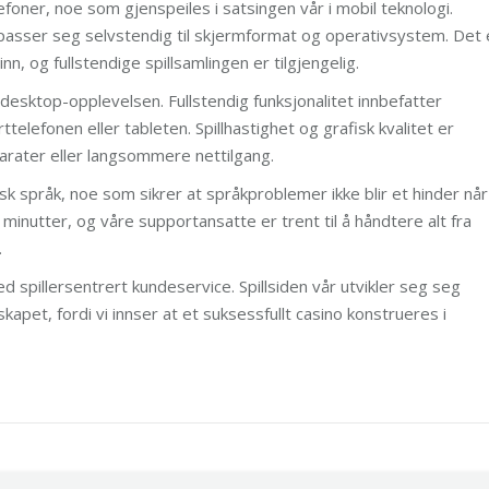
foner, noe som gjenspeiles i satsingen vår i mobil teknologi.
ilpasser seg selvstendig til skjermformat og operativsystem. Det 
, og fullstendige spillsamlingen er tilgjengelig.
desktop-opplevelsen. Fullstendig funksjonalitet innbefatter
telefonen eller tableten. Spillhastighet og grafisk kvalitet er
parater eller langsommere nettilgang.
rsk språk, noe som sikrer at språkproblemer ikke blir et hinder når
 minutter, og våre supportansatte er trent til å håndtere alt fra
.
spillersentrert kundeservice. Spillsiden vår utvikler seg seg
skapet, fordi vi innser at et suksessfullt casino konstrueres i