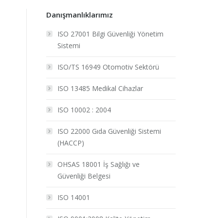
Danışmanlıklarımız
ISO 27001 Bilgi Güvenliği Yönetim
Sistemi
ISO/TS 16949 Otomotiv Sektörü
ISO 13485 Medikal Cihazlar
ISO 10002 : 2004
ISO 22000 Gıda Güvenliği Sistemi
(HACCP)
OHSAS 18001 İş Sağlığı ve
Güvenliği Belgesi
ISO 14001