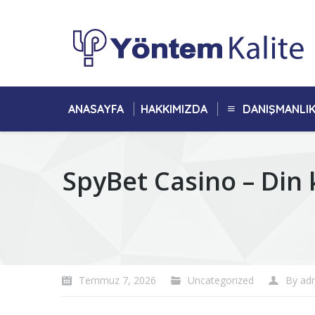
ANASAYFA
HAKKIMIZDA
DANIŞMANLI
SpyBet Casino – Din 
You are here:
Temmuz 7, 2026
Uncategorized
By
ad