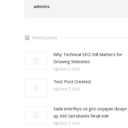
adminis
Related posts
Why Technical SEO Still Matters for
Growing Websites
Ağustos 7, 2026
Test Post Created
Ağustos 7, 2026
Sadə interfeys və göz oxşayan dizayn 
up 360 təcrübəsini fərqli edir
Ağustos 7, 2026