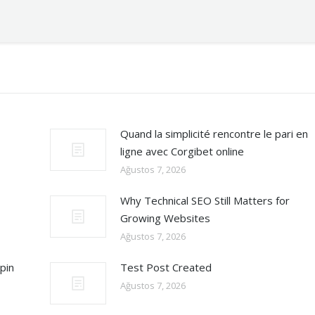
Quand la simplicité rencontre le pari en
ligne avec Corgibet online
Ağustos 7, 2026
Why Technical SEO Still Matters for
Growing Websites
Ağustos 7, 2026
pin
Test Post Created
Ağustos 7, 2026