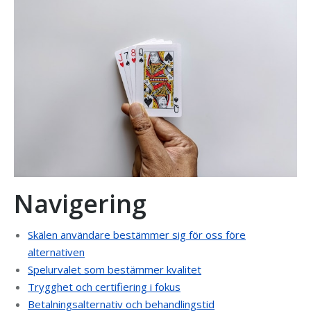
Navigering
Skälen användare bestämmer sig för oss före
alternativen
Spelurvalet som bestämmer kvalitet
Trygghet och certifiering i fokus
Betalningsalternativ och behandlingstid