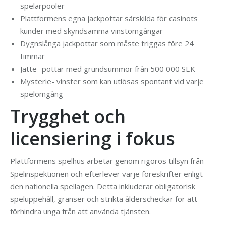
spelarpooler
Plattformens egna jackpottar särskilda för casinots
kunder med skyndsamma vinstomgångar
Dygnslånga jackpottar som måste triggas före 24
timmar
Jätte- pottar med grundsummor från 500 000 SEK
Mysterie- vinster som kan utlösas spontant vid varje
spelomgång
Trygghet och
licensiering i fokus
Plattformens spelhus arbetar genom rigorös tillsyn från
Spelinspektionen och efterlever varje föreskrifter enligt
den nationella spellagen. Detta inkluderar obligatorisk
speluppehåll, gränser och strikta ålderscheckar för att
förhindra unga från att använda tjänsten.