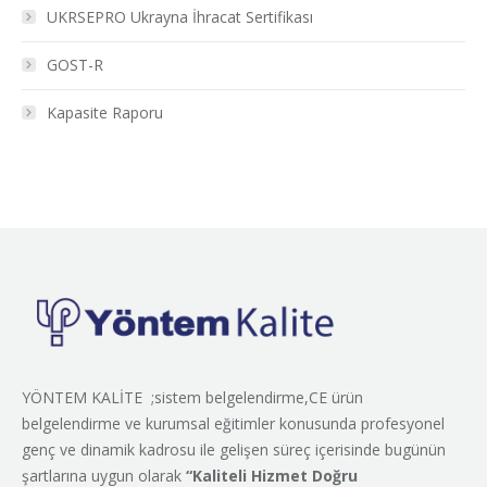
UKRSEPRO Ukrayna İhracat Sertifikası
GOST-R
Kapasite Raporu
YÖNTEM KALİTE ;sistem belgelendirme,CE ürün
belgelendirme ve kurumsal eğitimler konusunda profesyonel
genç ve dinamik kadrosu ile gelişen süreç içerisinde bugünün
şartlarına uygun olarak
“Kaliteli Hizmet Doğru