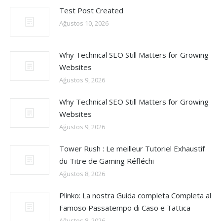
Test Post Created
Ağustos 10, 2026
Why Technical SEO Still Matters for Growing
Websites
Ağustos 9, 2026
Why Technical SEO Still Matters for Growing
Websites
Ağustos 9, 2026
Tower Rush : Le meilleur Tutoriel Exhaustif
du Titre de Gaming Réfléchi
Ağustos 8, 2026
Plinko: La nostra Guida completa Completa al
Famoso Passatempo di Caso e Tattica
Ağustos 8, 2026