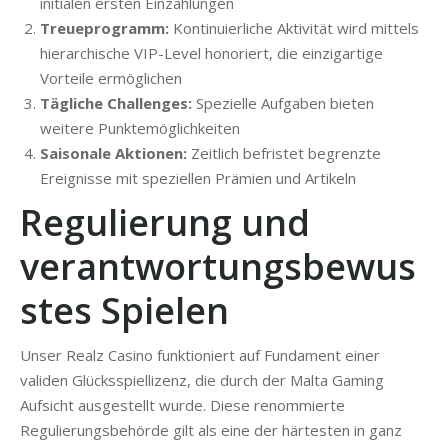
initialen ersten Einzahlungen
Treueprogramm:
Kontinuierliche Aktivität wird mittels
hierarchische VIP-Level honoriert, die einzigartige
Vorteile ermöglichen
Tägliche Challenges:
Spezielle Aufgaben bieten
weitere Punktemöglichkeiten
Saisonale Aktionen:
Zeitlich befristet begrenzte
Ereignisse mit speziellen Prämien und Artikeln
Regulierung und
verantwortungsbewus
stes Spielen
Unser Realz Casino funktioniert auf Fundament einer
validen Glücksspiellizenz, die durch der Malta Gaming
Aufsicht ausgestellt wurde. Diese renommierte
Regulierungsbehörde gilt als eine der härtesten in ganz