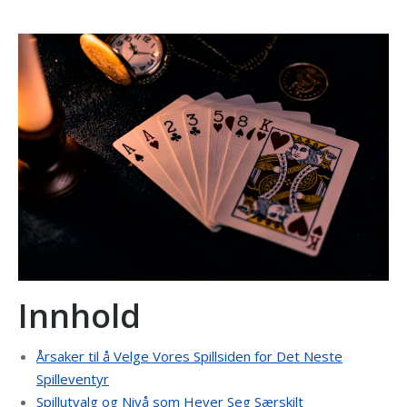
Innhold
Årsaker til å Velge Vores Spillsiden for Det Neste
Spilleventyr
Spillutvalg og Nivå som Hever Seg Særskilt