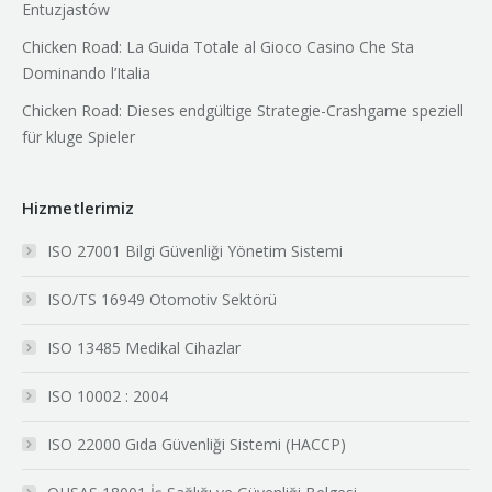
Entuzjastów
Chicken Road: La Guida Totale al Gioco Casino Che Sta
Dominando l’Italia
Chicken Road: Dieses endgültige Strategie-Crashgame speziell
für kluge Spieler
Hizmetlerimiz
ISO 27001 Bilgi Güvenliği Yönetim Sistemi
ISO/TS 16949 Otomotiv Sektörü
ISO 13485 Medikal Cihazlar
ISO 10002 : 2004
ISO 22000 Gıda Güvenliği Sistemi (HACCP)