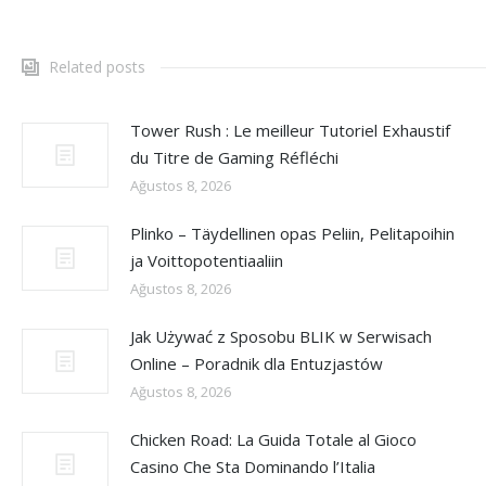
Related posts
Tower Rush : Le meilleur Tutoriel Exhaustif
du Titre de Gaming Réfléchi
Ağustos 8, 2026
Plinko – Täydellinen opas Peliin, Pelitapoihin
ja Voittopotentiaaliin
Ağustos 8, 2026
Jak Używać z Sposobu BLIK w Serwisach
Online – Poradnik dla Entuzjastów
Ağustos 8, 2026
Chicken Road: La Guida Totale al Gioco
Casino Che Sta Dominando l’Italia