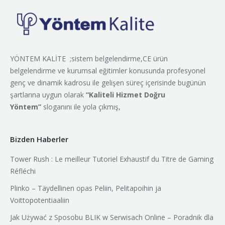
YÖNTEM KALİTE ;sistem belgelendirme,CE ürün
belgelendirme ve kurumsal eğitimler konusunda profesyonel
genç ve dinamik kadrosu ile gelişen süreç içerisinde bugünün
şartlarına uygun olarak
“Kaliteli Hizmet Doğru
Yöntem”
sloganını ile yola çıkmış,
Bizden Haberler
Tower Rush : Le meilleur Tutoriel Exhaustif du Titre de Gaming
Réfléchi
Plinko – Täydellinen opas Peliin, Pelitapoihin ja
Voittopotentiaaliin
Jak Używać z Sposobu BLIK w Serwisach Online – Poradnik dla