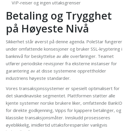
VIP-reiser og ingen uttaksgrenser
Betaling og Trygghet
på Høyeste Nivå
Sikkerhet står øverst på denne agenda. PoleStar fungerer
under omfattende konsesjoner og bruker SSL-kryptering i
banknivå for beskyttelse av alle overføringer. Teamet
utfører periodiske revisjoner fra eksterne instanser for
garantering av at disse systemene opprettholder
industriens høyeste standarder.
Vores transaksjonssystemer er spesielt optimalisert for
det skandinaviske segmentet. Plattformen støtter alle
kjente systemer norske brukere liker, omfattende BankID
for direkte godkjenning, Vipps for kjappere betalinger, og
klassiske transaksjonsmåter. Innskudd prosesseres
øyeblikkelig, imidlertid uttaksforespørsler vanligvis