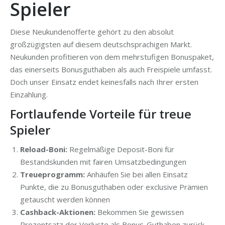
Spieler
Diese Neukundenofferte gehört zu den absolut
großzügigsten auf diesem deutschsprachigen Markt.
Neukunden profitieren von dem mehrstufigen Bonuspaket,
das einerseits Bonusguthaben als auch Freispiele umfasst.
Doch unser Einsatz endet keinesfalls nach Ihrer ersten
Einzahlung.
Fortlaufende Vorteile für treue
Spieler
Reload-Boni:
Regelmäßige Deposit-Boni für
Bestandskunden mit fairen Umsatzbedingungen
Treueprogramm:
Anhäufen Sie bei allen Einsatz
Punkte, die zu Bonusguthaben oder exclusive Prämien
getauscht werden können
Cashback-Aktionen:
Bekommen Sie gewissen
Prozentsatz der Verluste als Bonus-Guthaben zurück