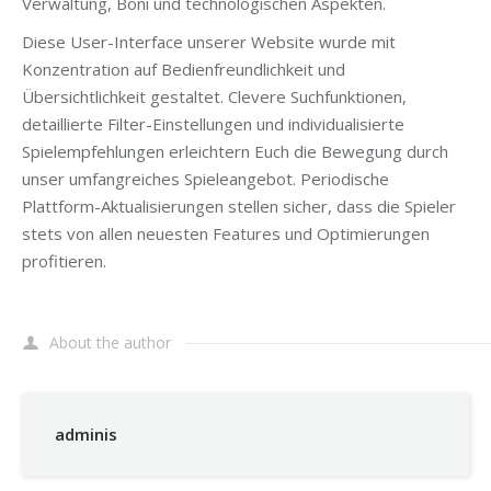
Verwaltung, Boni und technologischen Aspekten.
Diese User-Interface unserer Website wurde mit
Konzentration auf Bedienfreundlichkeit und
Übersichtlichkeit gestaltet. Clevere Suchfunktionen,
detaillierte Filter-Einstellungen und individualisierte
Spielempfehlungen erleichtern Euch die Bewegung durch
unser umfangreiches Spieleangebot. Periodische
Plattform-Aktualisierungen stellen sicher, dass die Spieler
stets von allen neuesten Features und Optimierungen
profitieren.
About the author
adminis