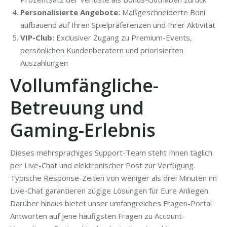
Personalisierte Angebote:
Maßgeschneiderte Boni
aufbauend auf Ihren Spielpräferenzen und Ihrer Aktivität
VIP-Club:
Exclusiver Zugang zu Premium-Events,
persönlichen Kundenberatern und priorisierten
Auszahlungen
Vollumfängliche-
Betreuung und
Gaming-Erlebnis
Dieses mehrsprachiges Support-Team steht Ihnen täglich
per Live-Chat und elektronischer Post zur Verfügung.
Typische Response-Zeiten von weniger als drei Minuten im
Live-Chat garantieren zügige Lösungen für Eure Anliegen.
Darüber hinaus bietet unser umfangreiches Fragen-Portal
Antworten auf jene häufigsten Fragen zu Account-