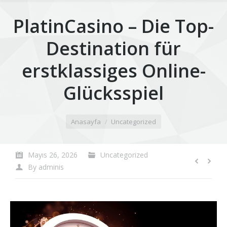
PlatinCasino – Die Top-
Destination für
erstklassiges Online-
Glücksspiel
You are here:
Anasayfa
Uncategorized
Mayıs 26, 2026
Uncategorized
By
adminis