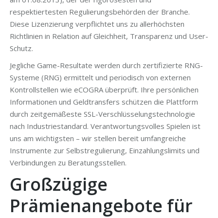
respektiertesten Regulierungsbehörden der Branche.
Diese Lizenzierung verpflichtet uns zu allerhöchsten
Richtlinien in Relation auf Gleichheit, Transparenz und User-
Schutz.
Jegliche Game-Resultate werden durch zertifizierte RNG-
Systeme (RNG) ermittelt und periodisch von externen
Kontrollstellen wie eCOGRA überprüft. Ihre persönlichen
Informationen und Geldtransfers schützen die Plattform
durch zeitgemäßeste SSL-Verschlüsselungstechnologie
nach Industriestandard. Verantwortungsvolles Spielen ist
uns am wichtigsten – wir stellen bereit umfangreiche
Instrumente zur Selbstregulierung, Einzahlungslimits und
Verbindungen zu Beratungsstellen.
Großzügige
Prämienangebote für