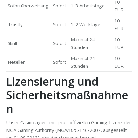
10
Sofortüberweisung
Sofort
1-3 Arbeitstage
EUR
10
Trustly
Sofort
1-2 Werktage
EUR
Maximal 24
10
Skrill
Sofort
Stunden
EUR
Maximal 24
10
Neteller
Sofort
Stunden
EUR
Lizensierung und
Sicherheitsmaßnahme
n
Unser Casino agiert mit jener offiziellen Gaming-Lizenz der
MGA Gaming Authority (MGA/B2C/146/2007, ausgestellt
am 01.08.2013), der der rigorosesten und