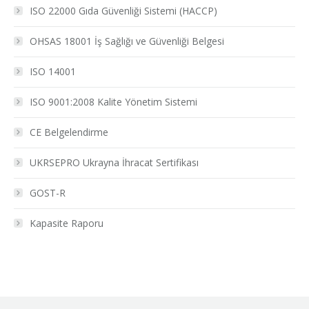
ISO 22000 Gıda Güvenliği Sistemi (HACCP)
OHSAS 18001 İş Sağlığı ve Güvenliği Belgesi
ISO 14001
ISO 9001:2008 Kalite Yönetim Sistemi
CE Belgelendirme
UKRSEPRO Ukrayna İhracat Sertifikası
GOST-R
Kapasite Raporu