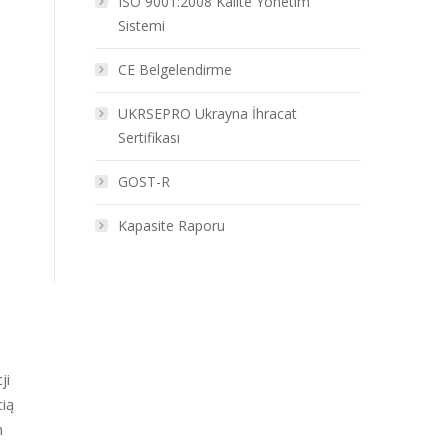
ISO 9001:2008 Kalite Yönetim
Sistemi
CE Belgelendirme
UKRSEPRO Ukrayna İhracat
Sertifikası
GOST-R
Kapasite Raporu
ji
ią
m