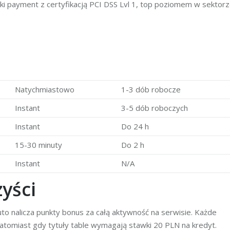
ki payment z certyfikacją PCI DSS Lvl 1, top poziomem w sektor
Natychmiastowo
1-3 dób robocze
Instant
3-5 dób roboczych
Instant
Do 24 h
15-30 minuty
Do 2 h
Instant
N/A
yści
o nalicza punkty bonus za całą aktywność na serwisie. Każde
atomiast gdy tytuły table wymagają stawki 20 PLN na kredyt.