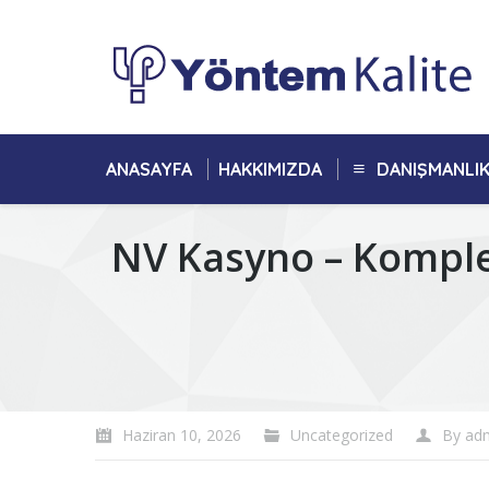
ANASAYFA
HAKKIMIZDA
DANIŞMANLI
NV Kasyno – Kompl
You are here:
Haziran 10, 2026
Uncategorized
By
adm