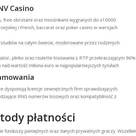
NV Casino
us, free obrotami oraz mnożnikami wygranych do x10000
roejskiej i French, baccarat oraz poker casino w wersjach
ciu studiów na całym świecie, moderowane przez rodzimych
iator, plinko oraz roulette losowania z RTP przekraczającym 96%
 nad wartość miliona euro w najpopularniejszych tytułach
ramowania
re dysponują licencje zewnętrznych firm sprawdzających.
awdzające RNG numerów losowych oraz kompatybilność z
tody płatności
e funduszy pieniężnych oraz danych prywatnych graczy. Wszelkie