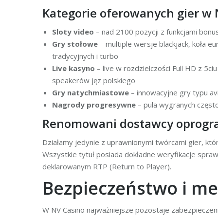
Kategorie oferowanych gier w 
Sloty video
– nad 2100 pozycji z funkcjami bon
Gry stołowe
– multiple wersje blackjack, koła eu
tradycyjnych i turbo
Live kasyno
– live w rozdzielczości Full HD z 5
speakerów jęz polskiego
Gry natychmiastowe
– innowacyjne gry typu av
Nagrody progresywne
– pula wygranych często
Renomowani dostawcy oprog
Działamy jedynie z uprawnionymi twórcami gier, któ
Wszystkie tytuł posiada dokładne weryfikacje spr
deklarowanym RTP (Return to Player).
Bezpieczeństwo i me
W NV Casino najważniejsze pozostaje zabezpieczeni