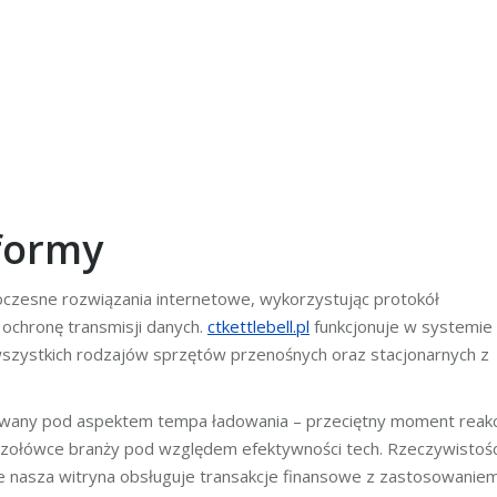
formy
czesne rozwiązania internetowe, wykorzystując protokół
 ochronę transmisji danych.
ctkettlebell.pl
funkcjonuje w systemie
szystkich rodzajów sprzętów przenośnych oraz stacjonarnych z
zowany pod aspektem tempa ładowania – przeciętny moment reakc
 czołówce branży pod względem efektywności tech. Rzeczywistośc
e nasza witryna obsługuje transakcje finansowe z zastosowanie