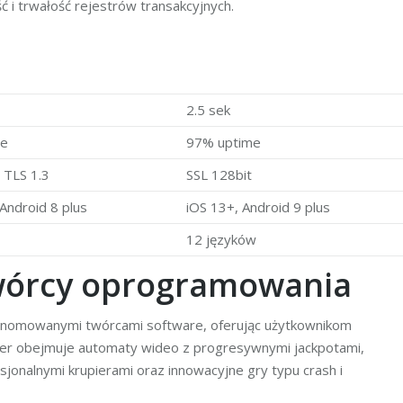
ć i trwałość rejestrów transakcyjnych.
2.5 sek
me
97% uptime
 TLS 1.3
SSL 128bit
 Android 8 plus
iOS 13+, Android 9 plus
12 języków
 twórcy oprogramowania
 renomowanymi twórcami software, oferując użytkownikom
 gier obejmuje automaty wideo z progresywnymi jackpotami,
esjonalnymi krupierami oraz innowacyjne gry typu crash i