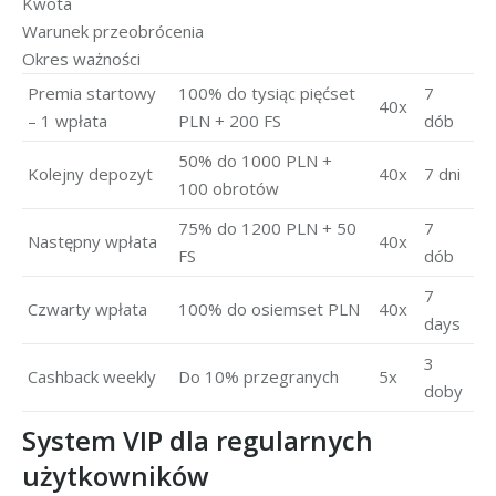
Kwota
Warunek przeobrócenia
Okres ważności
Premia startowy
100% do tysiąc pięćset
7
40x
– 1 wpłata
PLN + 200 FS
dób
50% do 1000 PLN +
Kolejny depozyt
40x
7 dni
100 obrotów
75% do 1200 PLN + 50
7
Następny wpłata
40x
FS
dób
7
Czwarty wpłata
100% do osiemset PLN
40x
days
3
Cashback weekly
Do 10% przegranych
5x
doby
System VIP dla regularnych
użytkowników