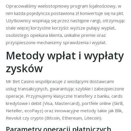
Opracowaliśmy wielostopniowy program lojalnościowy, w
nim każda pojedyncza postawiona zł konwertuje się na pkt.
Użytkownicy wspinają się przez następne rangi, otrzymując
stale więcej korzystne korzyści: wyższe pułapy wyplat,
osobistego opiekuna klienta, unikalne premie oraz
przyspieszone mechanizmy sprawdzenia i wypłat.
Metody wpłat i wypłaty
zysków
Mr Bet Casino współpracuje z wiodącymi dostawcami
usług transakcyjnych, gwarantując szybkie i zabezpieczone
operacje. Przyjmujemy klasyczne transfery z banku, cards
kredytowe i debit (Visa, Mastercard), portfele online (Skrill,
Neteller, ecoPayz) oraz innowacyjne metody takie jak Blik,
Revolut czy crypto (Bitcoin, Ethereum, Litecoin).
Parametry operacji płatniczych