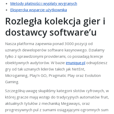
Metody płatności i wypłaty wygranych
Ekspercka wsparcie użytkownika
Rozległa kolekcja gier i
dostawcy software’u
Nasza platforma zapewnia ponad 3000 pozycji od
uznanych deweloperów software kasynowego. Działamy
tylko z sprawdzonymi providerami, co posiadają licencje
obiektywnych audytorów. W bazie
imunique.pl
odnajdziesz
gry od tak uznanych liderów takich jak NetEnt,
Microgaming, Play’n GO, Pragmatic Play oraz Evolution
Gaming.
Szczególną uwagę skupiliśmy kategorii slotów cyfrowych, w
której gracze mają wstęp do tradycyjnych automatów fruit,
aktualnych tytułów z mechaniką Megaways, oraz
progresywnych pul z sumami osiągającymi ogromnych sum