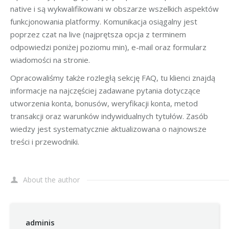
native i są wykwalifikowani w obszarze wszelkich aspektów
funkcjonowania platformy. Komunikacja osiągalny jest
poprzez czat na live (najprętsza opcja z terminem
odpowiedzi poniżej poziomu min), e-mail oraz formularz
wiadomości na stronie.
Opracowaliśmy także rozległą sekcję FAQ, tu klienci znajdą
informacje na najczęściej zadawane pytania dotyczące
utworzenia konta, bonusów, weryfikacji konta, metod
transakcji oraz warunków indywidualnych tytułów. Zasób
wiedzy jest systematycznie aktualizowana o najnowsze
treści i przewodniki.
About the author
adminis