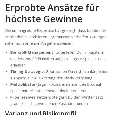
Erprobte Ansätze für
höchste Gewinne
Die umfangreiche Expertise hat gezeigt, dass bestimmte
Methoden zu stabileren Ergebnissen verhelfen. Wir legen
nahe nachstehende Vorgehensweisen:
Bankroll-Management:
Unterteilen Du Ihr Kapital in
mindestens 20 Einheiten auf, um längere Spielzeiten zu
erlauben
Timing-Strategie:
Gebrauchen Du ersten anfänglichen
10 Spiele zur Auswertung der Block-Verteilung
Multiplikator-Jagd:
Fokussieren man den Blick auf
Spiele mit erhöhter Power-Block-Frequenz
Progressives Setzen:
Steigern Du den Wetteinsatz
graduell nach gewonnenen Kaskadenrunden
Varianz und Risikoprofil