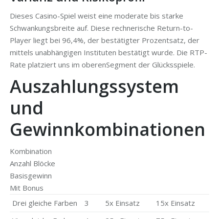
Dieses Casino-Spiel weist eine moderate bis starke
Schwankungsbreite auf. Diese rechnerische Return-to-
Player liegt bei 96,4%, der bestätigter Prozentsatz, der
mittels unabhängigen Instituten bestätigt wurde. Die RTP-
Rate platziert uns im oberenSegment der Glücksspiele.
Auszahlungssystem
und
Gewinnkombinationen
Kombination
Anzahl Blöcke
Basisgewinn
Mit Bonus
Drei gleiche Farben
3
5x Einsatz
15x Einsatz