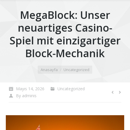
MegaBlock: Unser
neuartiges Casino-
Spiel mit einzigartiger
Block-Mechanik
You are here:
Anasayfa
Uncategorized
Mayıs 14, 2026
Uncategorized
By
adminis