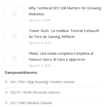
Why Technical SEO Still Matters for Growing
Websites
Ağustos 9, 2026
Tower Rush : Le meilleur Tutoriel Exhaustif
du Titre de Gaming Réfléchi
Ağustos 8, 2026
Plinko: Una Guida completa Completa al
Famoso Gioco di Caso e Approccio
Ağustos 8, 2026
Danışmanlıklarımız
ISO 27001 Bilgi Güvenliği Yönetim Sistemi
ISO/TS 16949 Otomotiv Sektörü
ISO 13485 Medikal Cihazlar