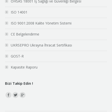
OHSAS 18001 İş Sağlığı ve Güvenliği Belgesi
ISO 14001
ISO 9001:2008 Kalite Yönetim Sistemi
CE Belgelendirme
UKRSEPRO Ukrayna İhracat Sertifikası
GOST-R
Kapasite Raporu
Bizi Takip Edin !
Find us on: