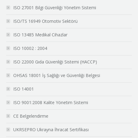
ISO 27001 Bilgi Güvenliği Yönetim Sistemi
ISO/TS 16949 Otomotiv Sektörü
ISO 13485 Medikal Cihazlar
ISO 10002 : 2004
ISO 22000 Gıda Güvenliği Sistemi (HACCP)
OHSAS 18001 İş Sağlığı ve Güvenliği Belgesi
ISO 14001
ISO 9001:2008 Kalite Yönetim Sistemi
CE Belgelendirme
UKRSEPRO Ukrayna İhracat Sertifikası