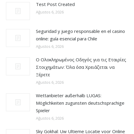
Test Post Created
Ağustos 6, 2026
Seguridad y juego responsable en el casino
online: guía esencial para Chile
Ağustos 6, 2026
Ο Ολοκληρωμένος Οδηγός για τις Εταιρίες
Στοιχημάτων: Όλα όσα Χρειάζεται να
Ξέρετε
Ağustos 6, 2026
Wettanbieter außerhalb LUGAS:
Möglichkeiten zugunsten deutschsprachige
Spieler
Ağustos 6, 2026
Sky Gokhal: Uw Ultieme Locatie voor Online