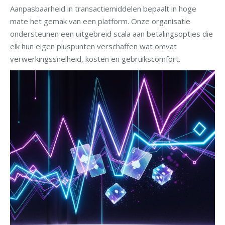
Aanpasbaarheid in transactiemiddelen bepaalt in hoge
mate het gemak van een platform. Onze organisatie
ondersteunen een uitgebreid scala aan betalingsopties die
elk hun eigen pluspunten verschaffen wat omvat
verwerkingssnelheid, kosten en gebruikscomfort.