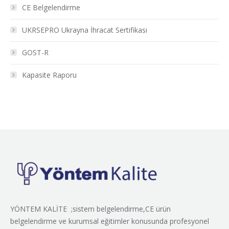
CE Belgelendirme
UKRSEPRO Ukrayna İhracat Sertifikası
GOST-R
Kapasite Raporu
YÖNTEM KALİTE ;sistem belgelendirme,CE ürün
belgelendirme ve kurumsal eğitimler konusunda profesyonel