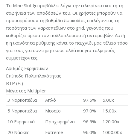
Το Mine Slot ξεπροβάλλει λόγω την ειλικρίνεια και τη τη
σαφήνεια των αποδόσεών του. Οι χρήστες μπορούν να
προσαρμόσουν τη βαθμίδα δυσκολίας επιλέγοντας τη
ποσότητα των ναρκοπεδίων στο grid, γεγονός που
καθορίζει άμεσα τον πολλαπλασιαστή ανταμοιβών. Αυτή
η η ικανότητα ρύθμισης κάνει το παιχνίδι μας τέλειο τόσο
για τους για συντηρητικούς αλλά και για τολμηρούς
συμμετέχοντες.
Αριθμός Εκρηκτικών
Επίπεδο Πολυπλοκότητας
RTP (%)
Μέγιστος Multiplier
3 Ναρκοπέδια
Απλό
97.5%
5.00x
5 Ναρκοπέδια
Μεσαίο
97.0%
15.00x
10 Εκρηκτικά
Προχωρημένο
96.5%
120.00x
20 Νάρκες
Extreme
96.0%
1000.00x