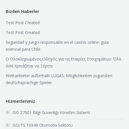
Bizden Haberler
Test Post Created
Test Post Created
Seguridad y juego responsable en el casino online: guía
esencial para Chile
Ο Ολοκληρωμένος Οδηγός για τις Εταιρίες Στοιχημάτων: Όλα
όσα Χρειάζεται να Ξέρετε
Wettanbieter außerhalb LUGAS: Möglichkeiten zugunsten
deutschsprachige Spieler
Hizmetlerimiz
ISO 27001 Bilgi Güvenliği Yönetim Sistemi
ISO/TS 16949 Otomotiv Sektörü