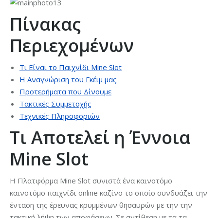
Πίνακας
Περιεχομένων
Τι Είναι το Παιχνίδι Mine Slot
Η Αναγνώριση του Γκέιμ μας
Προτερήματα που Δίνουμε
Τακτικές Συμμετοχής
Τεχνικές Πληροφοριών
Τι Αποτελεί η Έννοια
Mine Slot
Η Πλατφόρμα Mine Slot συνιστά ένα καινοτόμο
καινοτόμο παιχνίδι online καζίνο το οποίο συνδυάζει την
ένταση της έρευνας κρυμμένων θησαυρών με την την
τακτική λήψη των αποφάσεων. Σε αντίθεση με τα τα