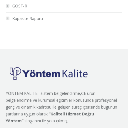
GOST-R
Kapasite Raporu
YÖNTEM KALİTE ;sistem belgelendirme,CE ürün
belgelendirme ve kurumsal eğitimler konusunda profesyonel
genç ve dinamik kadrosu ile gelişen süreç içerisinde bugünün
şartlarına uygun olarak
“Kaliteli Hizmet Doğru
Yöntem”
sloganını ile yola çıkmış,