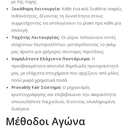
με της τύχης.
Ξεκάθαρη Λειτουργία:
Κάθε ένα κελί διαθέτει σαφείς
πιθανότητες, δίνοντας τη δυνατότητα στους
συμμετέχοντες να υπολογίσουν το ρίσκο προ κάθε μία
επιλογή.
Ταχύτης Λειτουργίας:
Οι γύροι τελειώνουν εντός
ελαχίστων δευτερολέπτων, μετατρέποντας το γκέιμ
μας άριστο για γρήγορες σύντομες περιόδους.
Χαμηλότατο Ελάχιστο Ποντάρισμα:
Η
προσβασιμότητα αποτελεί θεμελιώδη προτεραιότητά
μας, με ελάχιστα στοιχήματα που αρχίζουν από μόλις
πολύ μικρά χρηματικά ποσά.
Provably Fair Σύστημα:
Ο μηχανισμός
κρυπτογράφησης και επιβεβαιώνει την ακεραιότητα
οποιουδήποτε παιχνιδιού, δίνοντας ολοκληρωμένη
διαύγεια.
Μέθοδοι Αγώνα