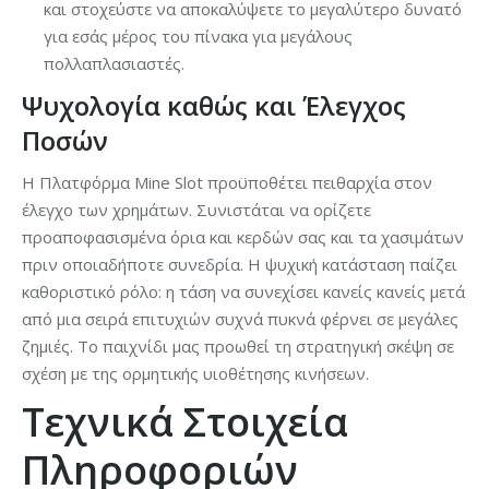
και στοχεύστε να αποκαλύψετε το μεγαλύτερο δυνατό
για εσάς μέρος του πίνακα για μεγάλους
πολλαπλασιαστές.
Ψυχολογία καθώς και Έλεγχος
Ποσών
Η Πλατφόρμα Mine Slot προϋποθέτει πειθαρχία στον
έλεγχο των χρημάτων. Συνιστάται να ορίζετε
προαποφασισμένα όρια και κερδών σας και τα χασιμάτων
πριν οποιαδήποτε συνεδρία. Η ψυχική κατάσταση παίζει
καθοριστικό ρόλο: η τάση να συνεχίσει κανείς κανείς μετά
από μια σειρά επιτυχιών συχνά πυκνά φέρνει σε μεγάλες
ζημιές. Το παιχνίδι μας προωθεί τη στρατηγική σκέψη σε
σχέση με της ορμητικής υιοθέτησης κινήσεων.
Τεχνικά Στοιχεία
Πληροφοριών