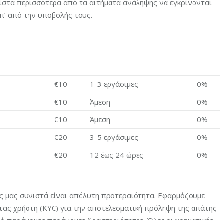
είστα περισσότερα από τα αιτήματα ανάληψης να εγκρίνονται
π’ από την υποβολής τους.
€10
1-3 εργάσιμες
0%
€10
Άμεση
0%
€10
Άμεση
0%
€20
3-5 εργάσιμες
0%
€20
12 έως 24 ώρες
0%
ς μας συνιστά είναι απόλυτη προτεραιότητα. Εφαρμόζουμε
ας χρήστη (KYC) για την αποτελεσματική πρόληψη της απάτης