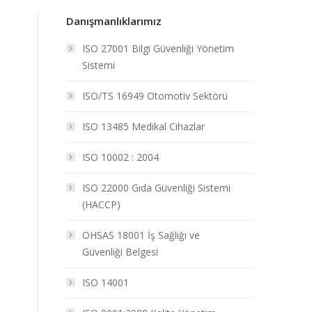
Danışmanlıklarımız
ISO 27001 Bilgi Güvenliği Yönetim
Sistemi
ISO/TS 16949 Otomotiv Sektörü
ISO 13485 Medikal Cihazlar
ISO 10002 : 2004
ISO 22000 Gıda Güvenliği Sistemi
(HACCP)
OHSAS 18001 İş Sağlığı ve
Güvenliği Belgesi
ISO 14001