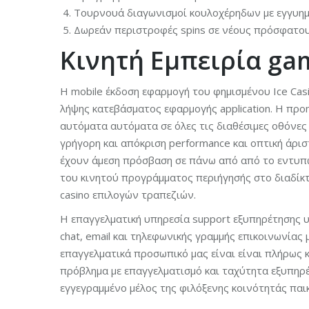
Τουρνουά διαγωνισμοί κουλοχέρηδων με εγγυημ
Δωρεάν περιστροφές spins σε νέους πρόσφατου
Κινητή Εμπειρία ga
Η mobile έκδοση εφαρμογή του φημισμένου Ice Casi
λήψης κατεβάσματος εφαρμογής application. Η πρ
αυτόματα αυτόματα σε όλες τις διαθέσιμες οθόνες
γρήγορη και απόκριση performance και οπτική άρισ
έχουν άμεση πρόσβαση σε πάνω από από το εντυπω
του κινητού προγράμματος περιήγησής στο διαδίκ
casino επιλογών τραπεζιών.
Η επαγγελματική υπηρεσία support εξυπηρέτησης υ
chat, email και τηλεφωνικής γραμμής επικοινωνίας 
επαγγελματικά προσωπικό μας είναι είναι πλήρως 
πρόβλημα με επαγγελματισμό και ταχύτητα εξυπηρέ
εγγεγραμμένο μέλος της φιλόξενης κοινότητάς παι