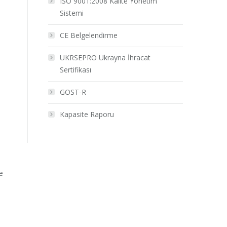
ISO 9001:2008 Kalite Yönetim
Sistemi
CE Belgelendirme
UKRSEPRO Ukrayna İhracat
Sertifikası
GOST-R
Kapasite Raporu
e