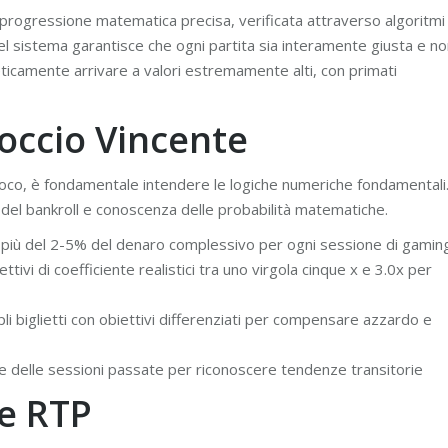
 progressione matematica precisa, verificata attraverso algoritmi 
 sistema garantisce che ogni partita sia interamente giusta e no
oteticamente arrivare a valori estremamente alti, con primati
occio Vincente
 gioco, è fondamentale intendere le logiche numeriche fondamentali
o del bankroll e conoscenza delle probabilità matematiche.
più del 2-5% del denaro complessivo per ogni sessione di gamin
tivi di coefficiente realistici tra uno virgola cinque x e 3.0x per
li biglietti con obiettivi differenziati per compensare azzardo e
e delle sessioni passate per riconoscere tendenze transitorie
 e RTP