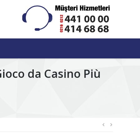
Gioco da Casino Più