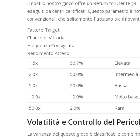
Il nostro nostro gioco offre un Return to Utente (RTP
eseguiti da centri certificati. Questo parametro è n
convenzionali, che solitamente fluttuano tra il novan
Fattore Target
Chance di Vittoria
Frequenza Consigliata
Rendimento Atteso
1.5x
66.7%
Elevata
2.0x
50.0%
Intermedia
5.0x
20.0%
Bassa
10.0x
10.0%
Molto bass
50.0x
2.0%
Rara
Volatilità e Controllo del Perico
La varianza del questo gioco è classificabile come me