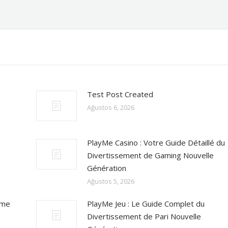
Test Post Created
Ağustos 6, 2026
PlayMe Casino : Votre Guide Détaillé du
Divertissement de Gaming Nouvelle
Génération
Ağustos 5, 2026
ame
PlayMe Jeu : Le Guide Complet du
Divertissement de Pari Nouvelle