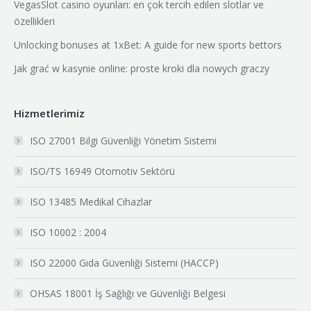
VegasSlot casino oyunları: en çok tercih edilen slotlar ve
özellikleri
Unlocking bonuses at 1xBet: A guide for new sports bettors
Jak grać w kasynie online: proste kroki dla nowych graczy
Hizmetlerimiz
ISO 27001 Bilgi Güvenliği Yönetim Sistemi
ISO/TS 16949 Otomotiv Sektörü
ISO 13485 Medikal Cihazlar
ISO 10002 : 2004
ISO 22000 Gıda Güvenliği Sistemi (HACCP)
OHSAS 18001 İş Sağlığı ve Güvenliği Belgesi