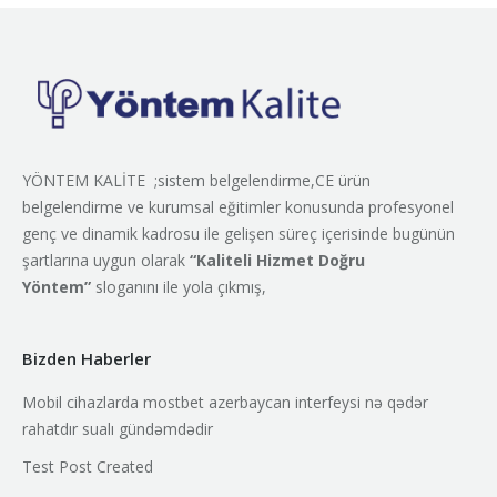
YÖNTEM KALİTE ;sistem belgelendirme,CE ürün
belgelendirme ve kurumsal eğitimler konusunda profesyonel
genç ve dinamik kadrosu ile gelişen süreç içerisinde bugünün
şartlarına uygun olarak
“Kaliteli Hizmet Doğru
Yöntem”
sloganını ile yola çıkmış,
Bizden Haberler
Mobil cihazlarda mostbet azerbaycan interfeysi nə qədər
rahatdır sualı gündəmdədir
Test Post Created