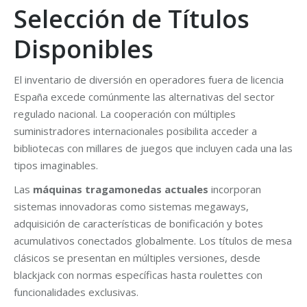
Selección de Títulos
Disponibles
El inventario de diversión en operadores fuera de licencia
España excede comúnmente las alternativas del sector
regulado nacional. La cooperación con múltiples
suministradores internacionales posibilita acceder a
bibliotecas con millares de juegos que incluyen cada una las
tipos imaginables.
Las
máquinas tragamonedas actuales
incorporan
sistemas innovadoras como sistemas megaways,
adquisición de características de bonificación y botes
acumulativos conectados globalmente. Los títulos de mesa
clásicos se presentan en múltiples versiones, desde
blackjack con normas específicas hasta roulettes con
funcionalidades exclusivas.