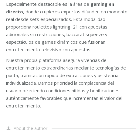
Especialmente destacable es la área de
gaming en
directo
, donde crupieres expertos difunden en momento
real desde sets especializados. Esta modalidad
proporciona roulettes lightning, 21 con apuestas
adicionales sin restricciones, baccarat squeeze y
espectáculos de games dinámicos que fusionan
entretenimiento televisivo con apuestas.
Nuestra propia plataforma asegura vivencias de
entretenimiento extraordinarias mediante tecnologías de
punta, tramitación rápido de extracciones y asistencia
individualizada. Damos prioridad la complacencia del
usuario ofreciendo condiciones nítidas y bonificaciones
auténticamente favorables que incrementan el valor del
entretenimiento.
About the author