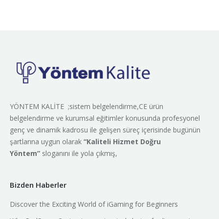
YÖNTEM KALİTE ;sistem belgelendirme,CE ürün
belgelendirme ve kurumsal eğitimler konusunda profesyonel
genç ve dinamik kadrosu ile gelişen süreç içerisinde bugünün
şartlarına uygun olarak
“Kaliteli Hizmet Doğru
Yöntem”
sloganını ile yola çıkmış,
Bizden Haberler
Discover the Exciting World of iGaming for Beginners