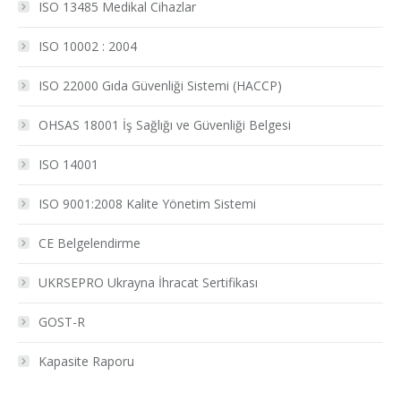
ISO 13485 Medikal Cihazlar
ISO 10002 : 2004
ISO 22000 Gıda Güvenliği Sistemi (HACCP)
OHSAS 18001 İş Sağlığı ve Güvenliği Belgesi
ISO 14001
ISO 9001:2008 Kalite Yönetim Sistemi
CE Belgelendirme
UKRSEPRO Ukrayna İhracat Sertifikası
GOST-R
Kapasite Raporu