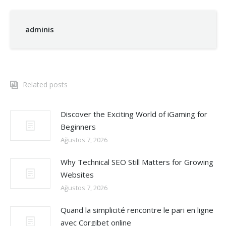
adminis
Related posts
Discover the Exciting World of iGaming for
Beginners
Ağustos 7, 2026
Why Technical SEO Still Matters for Growing
Websites
Ağustos 7, 2026
Quand la simplicité rencontre le pari en ligne
avec Corgibet online