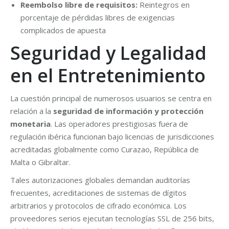
Reembolso libre de requisitos:
Reintegros en
porcentaje de pérdidas libres de exigencias
complicados de apuesta
Seguridad y Legalidad
en el Entretenimiento
La cuestión principal de numerosos usuarios se centra en
relación a la
seguridad de información y protección
monetaria
. Las operadores prestigiosas fuera de
regulación ibérica funcionan bajo licencias de jurisdicciones
acreditadas globalmente como Curazao, República de
Malta o Gibraltar.
Tales autorizaciones globales demandan auditorías
frecuentes, acreditaciones de sistemas de dígitos
arbitrarios y protocolos de cifrado económica. Los
proveedores serios ejecutan tecnologías SSL de 256 bits,