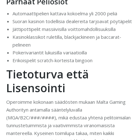
Parhaat Peliosiot
Automaattipelien kattava kokoelma yli 2000 peliä
Suoran kasinon todellisia dealereita tarjoavat pöytäpelit
Jättipottipelit massiivisilla voittomahdollisuuksilla
Kasinoklassikot ruletilla, blackjackineen ja baccarat-
pelineen
Pokerivariantit lukuisilla variaatioilla
Erikoispelit scratch-korteista bingoon
Tietoturva että
Lisensointi
Operoimme kokonaan säädösten mukaan Malta Gaming
Authorityn antamalla sääntelyluvalla
(MGA/B2C/###/####), mikä edustaa yhtenä pelitoimialan
tunnustetuimmista ja vaativimmista viranomaisista
mantereella. Kyseinen toimilupa takaa, miten kaikki