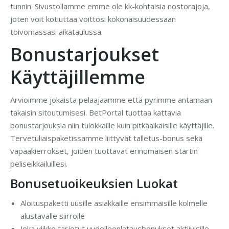
tunnin. Sivustollamme emme ole kk-kohtaisia nostorajoja,
joten voit kotiuttaa voittosi kokonaisuudessaan
toivomassasi aikataulussa.
Bonustarjoukset
Käyttäjillemme
Arvioimme jokaista pelaajaamme että pyrimme antamaan
takaisin sitoutumisesi. BetPortal tuottaa kattavia
bonustarjouksia niin tulokkaille kuin pitkäaikaisille käyttäjille.
Tervetuliaispaketissamme liittyvät talletus-bonus sekä
vapaakierrokset, joiden tuottavat erinomaisen startin
peliseikkailuillesi.
Bonusetuoikeuksien Luokat
Aloituspaketti uusille asiakkaille ensimmäisille kolmelle
alustavalle siirrolle
Joka viikko tarjotut uudelleenlatausbonukset aktiivisille