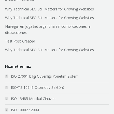
Why Technical SEO Still Matters for Growing Websites
Why Technical SEO Still Matters for Growing Websites
Navegar en JugaBet argentina sin complicaciones ni
distracciones
Test Post Created
Why Technical SEO Still Matters for Growing Websites
Hizmetlerimiz
ISO 27001 Bilgi Güvenliği Yönetim Sistemi
ISO/TS 16949 Otomotiv Sektörü
ISO 13485 Medikal Cihazlar
ISO 10002 : 2004