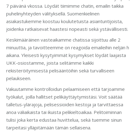
7 päivänä vkossa. Löydät tiimimme chatin, emailin taikka
puhelinyhteyden välityksellä. Suomenkielinen
asiakastukemme koostuu koulutetuista asiantuntijoista,
joidenka ratkaisevat haastesi nopeasti sekä ystävällisesti.
Keskimääräinen vasteaikamme chatissa sijoittuu alle 2
minuuttia, ja tavoitteemme on reagoida emaileihin neljän h
aikana. Yleisesti kysytyimmät kysymykset löydät laajasta
UKK-osiostamme, joista selitämme kaikki
rekisteröitymisestä pelisääntöihin sekä turvalliseen
pelaukseen.
Vakuutamme kontrolloidun pelaamiseen että tarjoamme
työkalut, joilla hallitset pelikäyttäytymistäsi. Voit säätää
talletus-ylärajoja, pelisessioiden kestoja ja tarvittaessa
anoa väliaikaista tai ikuista pelikieltoaikaa. Pelitoiminnan
tulisi joka kerta edustaa huvittelua, sekä tuemme sinun
tarpeitasi ylläpitämään tämän sellaisena.