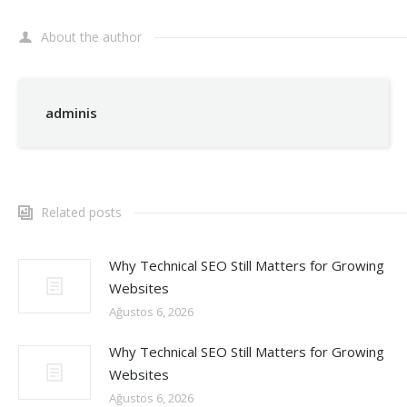
About the author
adminis
Related posts
Why Technical SEO Still Matters for Growing
Websites
Ağustos 6, 2026
Why Technical SEO Still Matters for Growing
Websites
Ağustos 6, 2026