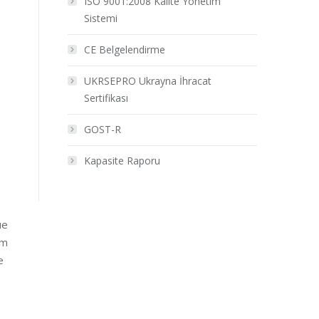
ISO 9001:2008 Kalite Yönetim
Sistemi
CE Belgelendirme
UKRSEPRO Ukrayna İhracat
Sertifikası
GOST-R
Kapasite Raporu
ue
um
e