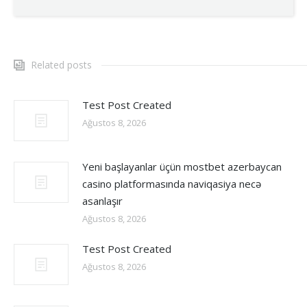
Related posts
Test Post Created
Ağustos 8, 2026
Yeni başlayanlar üçün mostbet azerbaycan
casino platformasında naviqasiya necə
asanlaşır
Ağustos 8, 2026
Test Post Created
Ağustos 8, 2026