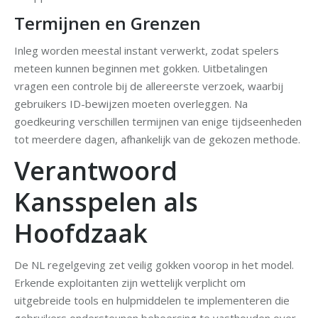
Termijnen en Grenzen
Inleg worden meestal instant verwerkt, zodat spelers
meteen kunnen beginnen met gokken. Uitbetalingen
vragen een controle bij de allereerste verzoek, waarbij
gebruikers ID-bewijzen moeten overleggen. Na
goedkeuring verschillen termijnen van enige tijdseenheden
tot meerdere dagen, afhankelijk van de gekozen methode.
Verantwoord
Kansspelen als
Hoofdzaak
De NL regelgeving zet veilig gokken voorop in het model.
Erkende exploitanten zijn wettelijk verplicht om
uitgebreide tools en hulpmiddelen te implementeren die