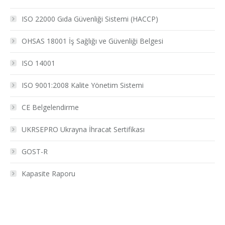
ISO 22000 Gıda Güvenliği Sistemi (HACCP)
OHSAS 18001 İş Sağlığı ve Güvenliği Belgesi
ISO 14001
ISO 9001:2008 Kalite Yönetim Sistemi
CE Belgelendirme
UKRSEPRO Ukrayna İhracat Sertifikası
GOST-R
Kapasite Raporu