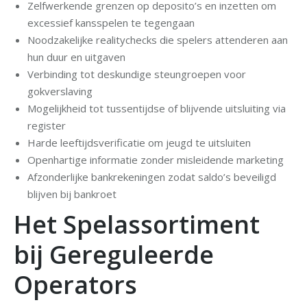
Zelfwerkende grenzen op deposito’s en inzetten om
excessief kansspelen te tegengaan
Noodzakelijke realitychecks die spelers attenderen aan
hun duur en uitgaven
Verbinding tot deskundige steungroepen voor
gokverslaving
Mogelijkheid tot tussentijdse of blijvende uitsluiting via
register
Harde leeftijdsverificatie om jeugd te uitsluiten
Openhartige informatie zonder misleidende marketing
Afzonderlijke bankrekeningen zodat saldo’s beveiligd
blijven bij bankroet
Het Spelassortiment
bij Gereguleerde
Operators