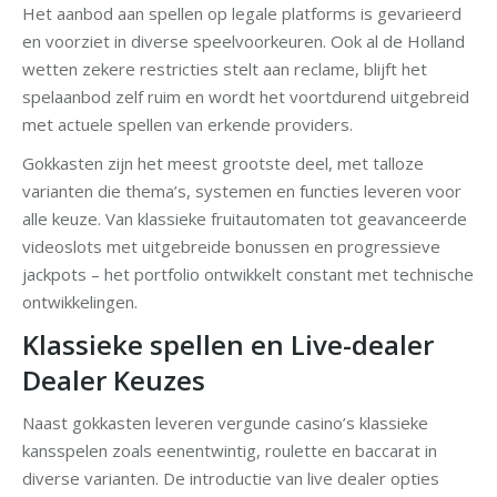
Het aanbod aan spellen op legale platforms is gevarieerd
en voorziet in diverse speelvoorkeuren. Ook al de Holland
wetten zekere restricties stelt aan reclame, blijft het
spelaanbod zelf ruim en wordt het voortdurend uitgebreid
met actuele spellen van erkende providers.
Gokkasten zijn het meest grootste deel, met talloze
varianten die thema’s, systemen en functies leveren voor
alle keuze. Van klassieke fruitautomaten tot geavanceerde
videoslots met uitgebreide bonussen en progressieve
jackpots – het portfolio ontwikkelt constant met technische
ontwikkelingen.
Klassieke spellen en Live-dealer
Dealer Keuzes
Naast gokkasten leveren vergunde casino’s klassieke
kansspelen zoals eenentwintig, roulette en baccarat in
diverse varianten. De introductie van live dealer opties