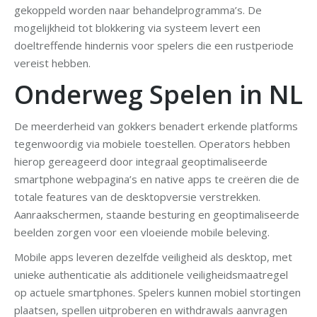
gekoppeld worden naar behandelprogramma’s. De
mogelijkheid tot blokkering via systeem levert een
doeltreffende hindernis voor spelers die een rustperiode
vereist hebben.
Onderweg Spelen in NL
De meerderheid van gokkers benadert erkende platforms
tegenwoordig via mobiele toestellen. Operators hebben
hierop gereageerd door integraal geoptimaliseerde
smartphone webpagina’s en native apps te creëren die de
totale features van de desktopversie verstrekken.
Aanraakschermen, staande besturing en geoptimaliseerde
beelden zorgen voor een vloeiende mobile beleving.
Mobile apps leveren dezelfde veiligheid als desktop, met
unieke authenticatie als additionele veiligheidsmaatregel
op actuele smartphones. Spelers kunnen mobiel stortingen
plaatsen, spellen uitproberen en withdrawals aanvragen