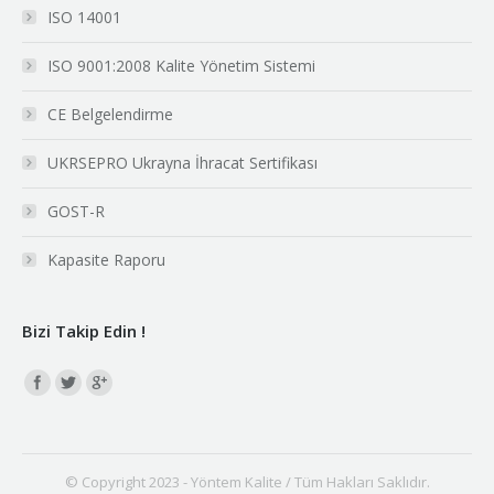
ISO 14001
ISO 9001:2008 Kalite Yönetim Sistemi
CE Belgelendirme
UKRSEPRO Ukrayna İhracat Sertifikası
GOST-R
Kapasite Raporu
Bizi Takip Edin !
Find us on:
© Copyright 2023 - Yöntem Kalite / Tüm Hakları Saklıdır.