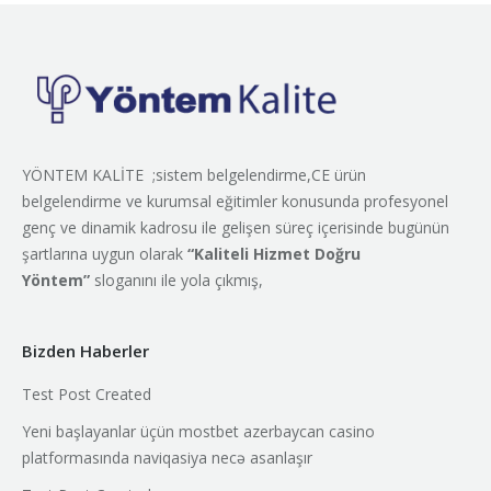
YÖNTEM KALİTE ;sistem belgelendirme,CE ürün
belgelendirme ve kurumsal eğitimler konusunda profesyonel
genç ve dinamik kadrosu ile gelişen süreç içerisinde bugünün
şartlarına uygun olarak
“Kaliteli Hizmet Doğru
Yöntem”
sloganını ile yola çıkmış,
Bizden Haberler
Test Post Created
Yeni başlayanlar üçün mostbet azerbaycan casino
platformasında naviqasiya necə asanlaşır