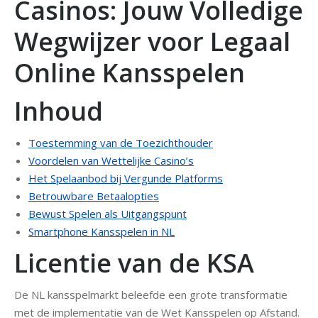
Casinos: Jouw Volledige
Wegwijzer voor Legaal
Online Kansspelen
Inhoud
Toestemming van de Toezichthouder
Voordelen van Wettelijke Casino’s
Het Spelaanbod bij Vergunde Platforms
Betrouwbare Betaalopties
Bewust Spelen als Uitgangspunt
Smartphone Kansspelen in NL
Licentie van de KSA
De NL kansspelmarkt beleefde een grote transformatie
met de implementatie van de Wet Kansspelen op Afstand.