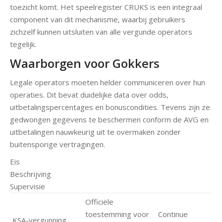
toezicht komt. Het speelregister CRUKS is een integraal
component van dit mechanisme, waarbij gebruikers
zichzelf kunnen uitsluiten van alle vergunde operators
tegelijk.
Waarborgen voor Gokkers
Legale operators moeten helder communiceren over hun
operaties. Dit bevat duidelijke data over odds,
uitbetalingspercentages en bonuscondities. Tevens zijn ze
gedwongen gegevens te beschermen conform de AVG en
uitbetalingen nauwkeurig uit te overmaken zonder
buitensporige vertragingen.
Eis
Beschrijving
Supervisie
Officiële
toestemming voor
Continue
KSA-vergunning