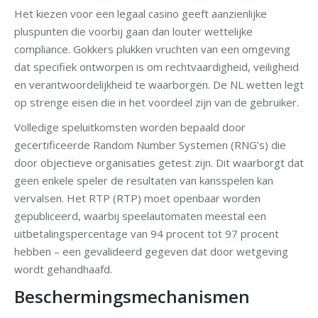
Het kiezen voor een legaal casino geeft aanzienlijke
pluspunten die voorbij gaan dan louter wettelijke
compliance. Gokkers plukken vruchten van een omgeving
dat specifiek ontworpen is om rechtvaardigheid, veiligheid
en verantwoordelijkheid te waarborgen. De NL wetten legt
op strenge eisen die in het voordeel zijn van de gebruiker.
Volledige speluitkomsten worden bepaald door
gecertificeerde Random Number Systemen (RNG’s) die
door objectieve organisaties getest zijn. Dit waarborgt dat
geen enkele speler de resultaten van kansspelen kan
vervalsen. Het RTP (RTP) moet openbaar worden
gepubliceerd, waarbij speelautomaten meestal een
uitbetalingspercentage van 94 procent tot 97 procent
hebben – een gevalideerd gegeven dat door wetgeving
wordt gehandhaafd.
Beschermingsmechanismen