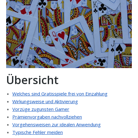
Übersicht
Welches sind Gratisspiele frei von Einzahlung
Wirkungsweise und Aktivierung
Vorzüge zugunsten Gamer
Prämienvorgaben nachvollziehen
Vorgehensweisen zur idealen Anwendung
Typische Fehler meiden