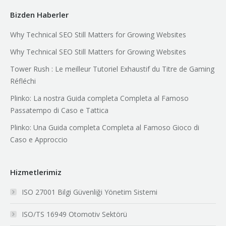
Bizden Haberler
Why Technical SEO Still Matters for Growing Websites
Why Technical SEO Still Matters for Growing Websites
Tower Rush : Le meilleur Tutoriel Exhaustif du Titre de Gaming
Réfléchi
Plinko: La nostra Guida completa Completa al Famoso
Passatempo di Caso e Tattica
Plinko: Una Guida completa Completa al Famoso Gioco di
Caso e Approccio
Hizmetlerimiz
ISO 27001 Bilgi Güvenliği Yönetim Sistemi
ISO/TS 16949 Otomotiv Sektörü